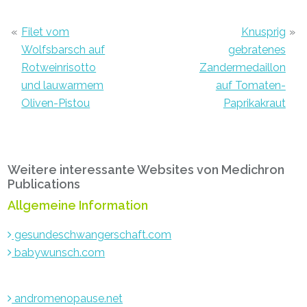
«
Filet vom
Knusprig
»
Wolfsbarsch auf
gebratenes
Rotweinrisotto
Zandermedaillon
und lauwarmem
auf Tomaten-
Oliven-Pistou
Paprikakraut
Primary
Weitere interessante Websites von Medichron
Sidebar
Publications
Allgemeine Information
gesundeschwangerschaft.com
babywunsch.com
andromenopause.net