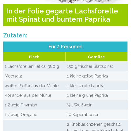
In der Folie gegarte Lachsforelle
mit Spinat und buntem Paprika
Zutaten:
Für 2 Personen
Fisch
Gemüse
1 Lachsforellenfilet ca. 380 g
150 g frischer Blattspinat
Meersalz
1 kleine gelbe Paprika
weißer Pfeffer aus der Mühle
1 kleine rote Paprika
Koriander aus der Mühle
1 kleine grüne Paprika
1 Zweig Thymian
⅛ l Weißwein
1 Zweig Oregano
10 Kapernbeeren
2 Knoblauchzehen geschält,
halbiert und vom Keim befreit