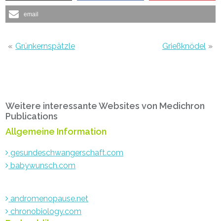
email
«
Grünkernspätzle
Grießknödel
»
Primary
Weitere interessante Websites von Medichron
Sidebar
Publications
Allgemeine Information
gesundeschwangerschaft.com
babywunsch.com
andromenopause.net
chronobiology.com