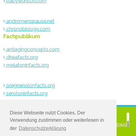
babywunsch.com
andromenopause.net
chronobiology.com
Fachpublikum
antiagingconcepts.com
dheafacts.org
melatoninfacts.org
pregnenolonfacts.org
serotoninfacts.org
Diese Webseite nutzt Cookies. Der
© 2021 www.medichronpublications.com
Verwendung zustimmen oder weiterlesen in
Greifen Sie zu:
der
Datenschutzerklärung
Melden Sie sich für den kostenlosen Newsletter an