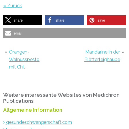
« Zurück
share
share
save
email
«
Orangen-
Mandarine in der
»
Walnusspesto
Blätterteighaube
mit Chili
Primary
Weitere interessante Websites von Medichron
Sidebar
Publications
Allgemeine Information
gesundeschwangerschaft.com