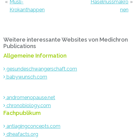
«
Müsli-
Haselnussmakro
»
Krokanthappen
nen
Primary
Weitere interessante Websites von Medichron
Sidebar
Publications
Allgemeine Information
gesundeschwangerschaft.com
babywunsch.com
andromenopause.net
chronobiology.com
Fachpublikum
antiagingconcepts.com
dheafacts.org