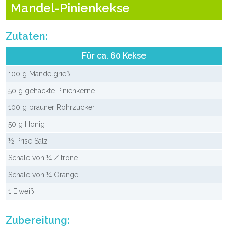
Mandel-Pinienkekse
Zutaten:
Für ca. 60 Kekse
100 g Mandelgrieß
50 g gehackte Pinienkerne
100 g brauner Rohrzucker
50 g Honig
½ Prise Salz
Schale von ¼ Zitrone
Schale von ¼ Orange
1 Eiweiß
Zubereitung: