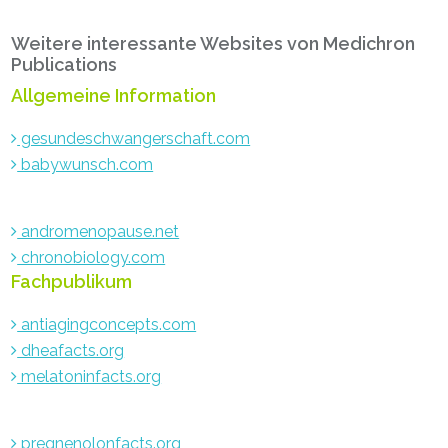
Primary
Weitere interessante Websites von Medichron
Sidebar
Publications
Allgemeine Information
gesundeschwangerschaft.com
babywunsch.com
andromenopause.net
chronobiology.com
Fachpublikum
antiagingconcepts.com
dheafacts.org
melatoninfacts.org
pregnenolonfacts.org