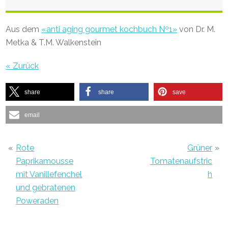
Aus dem
«anti aging gourmet kochbuch Nº1»
von Dr. M.
Metka & T.M. Walkenstein
« Zurück
share
share
save
email
«
Rote
Grüner
»
Paprikamousse
Tomatenaufstric
mit Vanillefenchel
h
und gebratenen
Poweraden