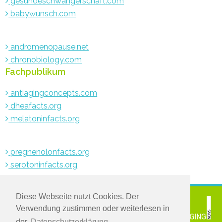
gesundeschwangerschaft.com
babywunsch.com
andromenopause.net
chronobiology.com
Fachpublikum
antiagingconcepts.com
dheafacts.org
melatoninfacts.org
pregnenolonfacts.org
serotoninfacts.org
Diese Webseite nutzt Cookies. Der
© 2021 www.medichronpublications.com
Verwendung zustimmen oder weiterlesen in
Greifen Sie zu:
der
Datenschutzerklärung