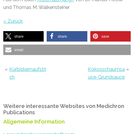
und Thomas M. Walkensteiner
« Zurück
share
share
save
email
«
Kürbiskernaufstri
Kokosschaumsa
»
ch
uce-Grundsauce
Primary
Weitere interessante Websites von Medichron
Sidebar
Publications
Allgemeine Information