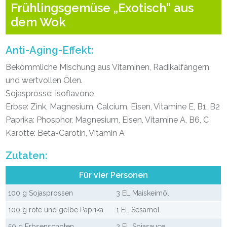
Frühlingsgemüse „Exotisch“ aus
dem Wok
Anti-Aging-Effekt:
Bekömmliche Mischung aus Vitaminen, Radikalfängern
und wertvollen Ölen.
Sojasprosse: Isoflavone
Erbse: Zink, Magnesium, Calcium, Eisen, Vitamine E, B1, B2
Paprika: Phosphor, Magnesium, Eisen, Vitamine A, B6, C
Karotte: Beta-Carotin, Vitamin A
Zutaten:
Für vier Personen
100 g Sojasprossen
3 EL Maiskeimöl
100 g rote und gelbe Paprika
1 EL Sesamöl
50 g Erbsenschoten
2 EL Sojasauce