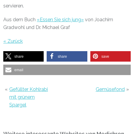
servieren.
Aus dem Buch
«Essen Sie sich jung»
von Joachim
Gradwohl und Dr. Michael Graf
« Zurück
share
share
save
email
«
Gefüllter Kohlrabi
Gemüsefond
»
mit grünem
Spargel
Primary
Weitere interessante Websites von Medichron