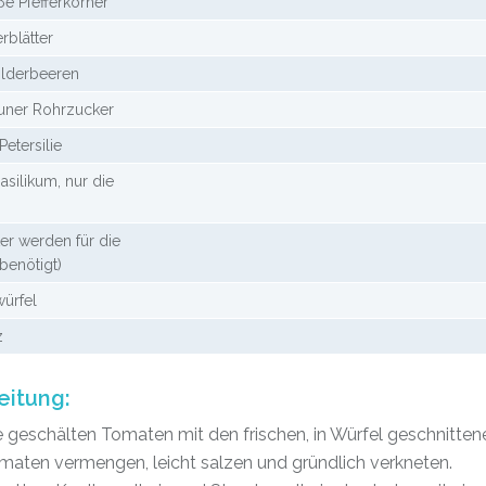
ße Pfefferkörner
rblätter
lderbeeren
uner Rohrzucker
Petersilie
asilikum, nur die
ter werden für die
benötigt)
würfel
z
eitung:
e geschälten Tomaten mit den frischen, in Würfel geschnitten
maten vermengen, leicht salzen und gründlich verkneten.