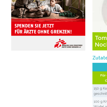
Tom
Noc
Zutat
Für
150 g Ka
geschnit
100 g Kn
Würfel g