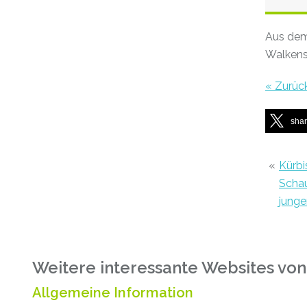
Aus de
Walkens
« Zurüc
sha
«
Kürb
Scha
jung
Weitere interessante Websites von
Allgemeine Information