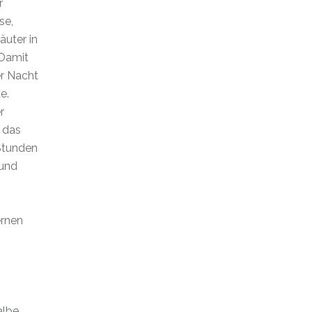
r
se,
äuter in
 Damit
er Nacht
e.
r
 das
 Stunden
 und
ernen
albe