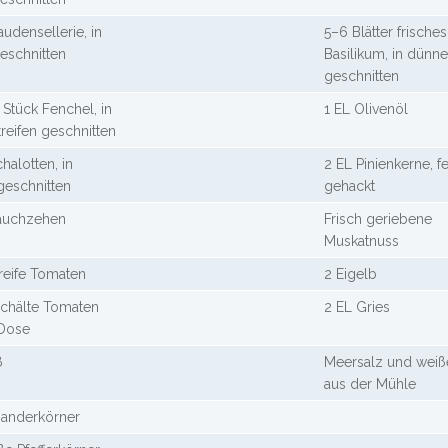
audensellerie, in
5–6 Blätter frisches
eschnitten
Basilikum, in dünne
geschnitten
 Stück Fenchel, in
1 EL Olivenöl
reifen geschnitten
halotten, in
2 EL Pinienkerne, fe
 geschnitten
gehackt
auchzehen
Frisch geriebene
Muskatnuss
lreife Tomaten
2 Eigelb
schälte Tomaten
2 EL Gries
 Dose
ß
Meersalz und weiße
aus der Mühle
ianderkörner