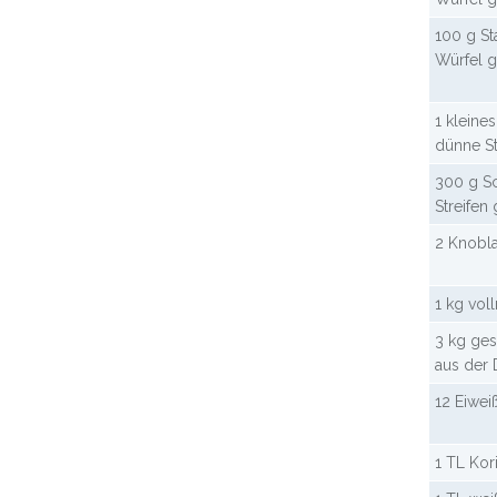
100 g St
Würfel g
1 kleines
dünne St
300 g Sc
Streifen
2 Knobl
1 kg vol
3 kg ge
aus der
12 Eiwei
1 TL Kor