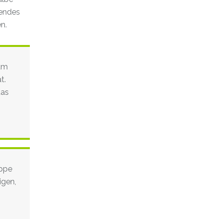
hendes
n.
rum
t.
das
uppe
igen,