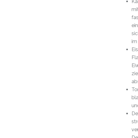
Ka
mi
fa
ei
si
im
Ei
Fl
Ei
zi
ab
To
bl
un
De
st
ve
De