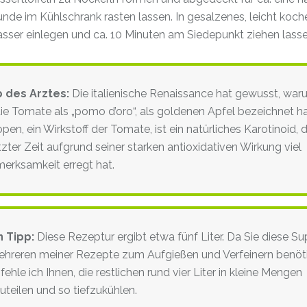
unde im Kühlschrank rasten lassen. In gesalzenes, leicht koc
sser einlegen und ca. 10 Minuten am Siedepunkt ziehen lasse
p des Arztes:
Die italienische Renaissance hat gewusst, wa
die Tomate als „pomo d’oro“, als goldenen Apfel bezeichnet ha
pen, ein Wirkstoff der Tomate, ist ein natürliches Karotinoid, 
etzter Zeit aufgrund seiner starken antioxidativen Wirkung viel
erksamkeit erregt hat.
n Tipp:
Diese Rezeptur ergibt etwa fünf Liter. Da Sie diese S
ehreren meiner Rezepte zum Aufgießen und Verfeinern benöt
ehle ich Ihnen, die restlichen rund vier Liter in kleine Mengen
uteilen und so tiefzukühlen.