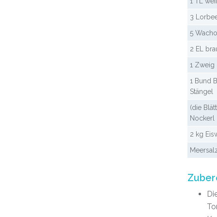
1 TL wei
3 Lorbee
5 Wacho
2 EL bra
1 Zweig 
1 Bund B
Stängel
(die Blät
Nockerl 
2 kg Eis
Meersal
Zuber
Di
To