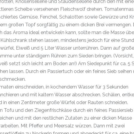
rotten, Knollensellerie und Staudensellerie durch den mit eine
ttleren Scheibe versehenen Fleischwolf drehen. Tomatenmas
schiertes Gemüse, Fenchel, Schalotten sowie Gewürze und Kr
nem großen Topf sorgfältig zu einem dicken Brei vermengen.
ch das Aroma ideal entwickeln kann, sollte man die Masse üb
 Kühlschrank stehen lassen, mindestens jedoch für eine Stund
swürfel, Eiweiß und 5 Liter Wasser unterrühren. Dann auf große
amme unter ständigem Rühren zum Sieden bringen. (Vorsicht,
weiß setzt sich leicht am Boden an!) Am Siedepunkt für ca. 5
ehen lassen. Durch ein Passiertuch oder ein feines Sieb seihen
schmecken.
maten einschneiden, in kochendem Wasser für 3 Sekunden
anchieren und mit kaltem Wasser abschrecken. Schälen, entk
d in einen Zentimeter große Würfel oder Rauten schneiden.
n Tofu und den Ziegenfrischkäse durch ein feines Passiersieb
reichen und mit den restlichen Zutaten zu einer dicken Masse
rarbeiten. Mit Pfeffer und Meersalz würzen. Dann mit zwei
ssertlöffeln zu Nockerln formen und abgedeckt für ca. eine h