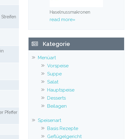
Haselnussmakronen
 Streifen
read more»
Kategorie
in
Menüart
Vorspeise
Suppe
Salat
Hauptspeise
Desserts
Beilagen
r Pfeffer
Speisenart
Basis Rezepte
Geflügelgericht