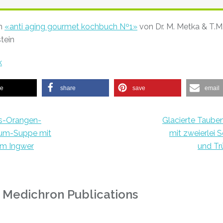
m
«anti aging gourmet kochbuch Nº1»
von Dr. M. Metka & T.M
tein
k
re
share
save
email
is-Orangen-
Glacierte Taube
um-Suppe mit
mit zweierlei S
em Ingwer
und Trü
 Medichron Publications