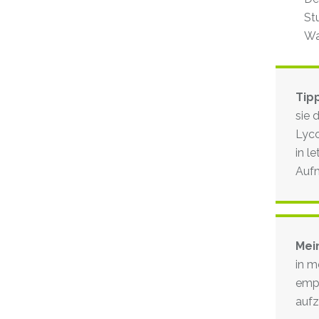
St
Wa
Tip
sie 
Lyco
in l
Aufm
Mei
in m
empf
aufz