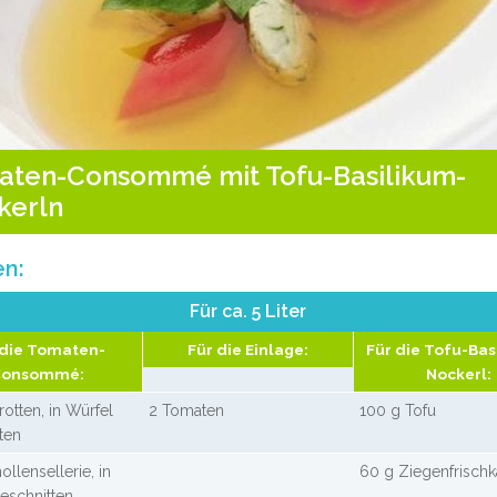
aten-Consommé mit Tofu-Basilikum-
kerln
en:
Für ca. 5 Liter
 die Tomaten-
Für die Einlage:
Für die Tofu-Bas
Consommé:
Nockerl:
rotten, in Würfel
2 Tomaten
100 g Tofu
ten
ollensellerie, in
60 g Ziegenfrisch
eschnitten