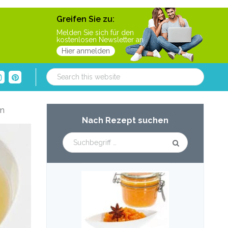
Greifen Sie zu:
Melden Sie sich für den
kostenlosen Newsletter an
Hier anmelden
Search
this
website
Primary
ln
Nach Rezept suchen
Sidebar