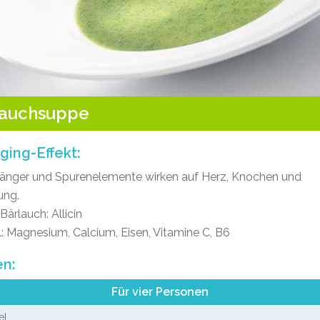
lauchsuppe
ging-Effekt:
fänger und Spurenelemente wirken auf Herz, Knochen und
ung.
Bärlauch: Allicin
l: Magnesium, Calcium, Eisen, Vitamine C, B6
en:
Für vier Personen
el