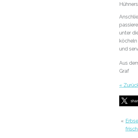
Hühners
Anschlie
passier
unter d
köcheln 
und serv
Aus de
Graf
« Zurüc
sha
«
Erbs
frisc