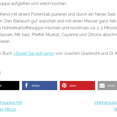
uppe aufgießen und weich kochen.
ßend mit einem Pürierstab pürieren und durch ein feines Sieb
en. Den Bärlauch gut waschen und mit einen Messer ganz fein
ie Hühnerkartoffelsuppe mischen und nochmals ca. 2-3 Minut
lassen. Mit Salz, Pfeffer, Muskat, Cayenne und Zitrone absc
ieren.
m Buch
«Essen Sie sich jung»
von Joachim Gradwohl und Dr. 
k
re
share
save
email
ensuppe mit
Hühnersupp
her Minze
N