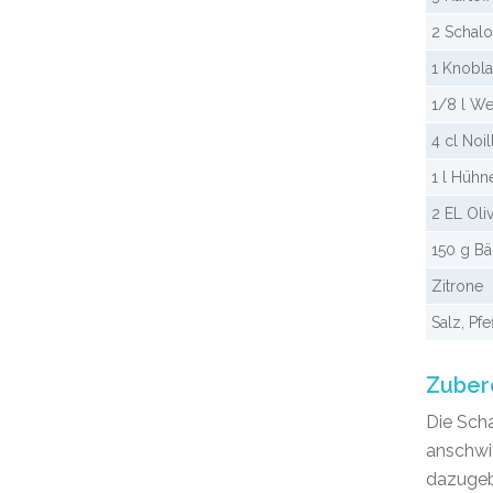
2 Schalo
1 Knobl
1/8 l We
4 cl Noil
1 l Hüh
2 EL Oli
150 g Bä
Zitrone
Salz, Pf
Zuber
Die Scha
anschwit
dazugeb