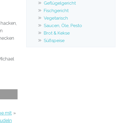
Geflügelgericht
Fischgericht
Vegetarisch
 hacken,
Saucen, Öle, Pesto
en
Brot & Kekse
hmecken
Süßspeise
Michael
e mit
»
udeln