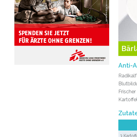
Bär
Anti-A
Radikal
Blutbild
Frischer 
Kartoffe
Zutat
3 Kartoff