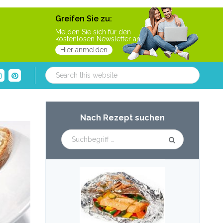
Greifen Sie zu:
Melden Sie sich für den
kostenlosen Newsletter an
Hier anmelden
Search
this
website
Primary
Nach Rezept suchen
Sidebar