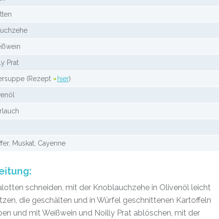
tten
auchzehe
ißwein
ly Prat
nersuppe (Rezept
hier
)
venöl
rlauch
effer, Muskat, Cayenne
eitung:
lotten schneiden, mit der Knoblauchzehe in Olivenöl leicht
zen, die geschälten und in Würfel geschnittenen Kartoffeln
en und mit Weißwein und Noilly Prat ablöschen, mit der