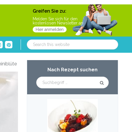
Greifen Sie zu:
Melden Sie sich für den
kostenlosen Newsletter an
Hier anmelden
Search
this
website
Primary
iniblüte
Nach Rezept suchen
Sidebar