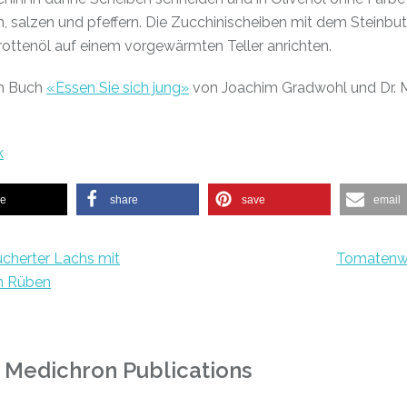
, salzen und pfeffern. Die Zucchinischeiben mit dem Steinbu
ottenöl auf einem vorgewärmten Teller anrichten.
m Buch
«Essen Sie sich jung»
von Joachim Gradwohl und Dr. 
k
re
share
save
email
cherter Lachs mit
Tomatenw
n Rüben
 Medichron Publications