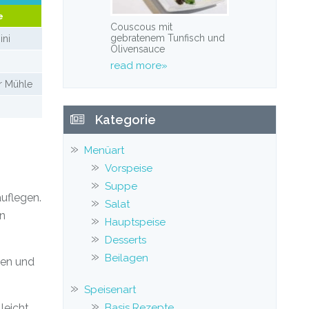
e
Couscous mit
gebratenem Tunfisch und
ini
Olivensauce
read more»
er Mühle
Kategorie
Menüart
Vorspeise
Suppe
uflegen.
Salat
ln
Hauptspeise
Desserts
Beilagen
xen und
Speisenart
leicht
Basis Rezepte