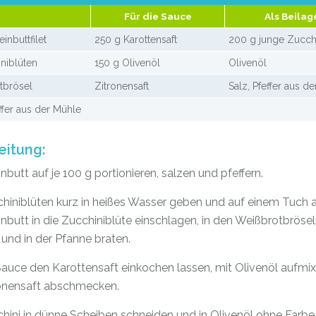
Für die Sauce
Als Beilag
inbuttfilet
250 g Karottensaft
200 g junge Zucch
niblüten
150 g Olivenöl
Olivenöl
tbrösel
Zitronensaft
Salz, Pfeffer aus d
effer aus der Mühle
eitung:
nbutt auf je 100 g portionieren, salzen und pfeffern.
hiniblüten kurz in heißes Wasser geben und auf einem Tuch a
nbutt in die Zucchiniblüte einschlagen, in den Weißbrotbröse
und in der Pfanne braten.
Sauce den Karottensaft einkochen lassen, mit Olivenöl aufmi
ronensaft abschmecken.
hini in dünne Scheiben schneiden und in Olivenöl ohne Farbe 