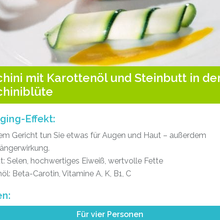
hini mit Karottenöl und Steinbutt in de
hiniblüte
ging-Effekt:
sem Gericht tun Sie etwas für Augen und Haut – außerdem
fängerwirkung.
t: Selen, hochwertiges Eiweiß, wertvolle Fette
öl: Beta-Carotin, Vitamine A, K, B1, C
en:
Für vier Personen