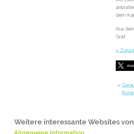
anbraten
dem Kar
Aus de
Graf
« Zurüc
sha
«
Geräu
Rote
Weitere interessante Websites von
Allgemeine Information