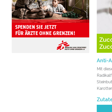
Zucc
Zucc
Anti-A
Mit die
Radikal
Steinbut
Karotten
Zutat