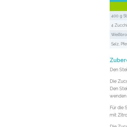
400 g Ste
4 Zucchi
Weißbro
Salz, Pf
Zuber
Den Stei
Die Zucc
Den Stei
wenden 
Für die 
mit Zit
Die Zucc