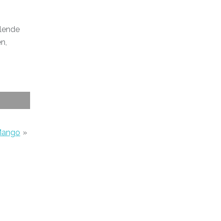
llende
n,
 Mango
»