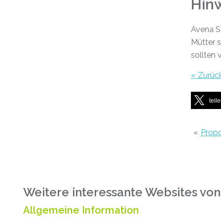
Hin
Avena Sa
Mütter s
sollten 
« Zurüc
teil
«
Propo
Weitere interessante Websites von
Allgemeine Information