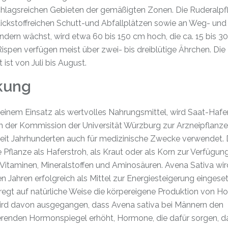
chlagsreichen Gebieten der gemäßigten Zonen. Die Ruderalpf
tickstoffreichen Schutt-und Abfallplätzen sowie an Weg- und
ändern wächst, wird etwa
60 bis 150 cm hoch, die ca. 15 bis 3
ispen verfügen meist über zwei- bis dreiblütige Ährchen. Die
t ist von Juli bis August.
kung
inem Einsatz als wertvolles Nahrungsmittel, wird Saat-Hafer
n der Kommission der Universität Würzburg zur Arzneipflanze
seit Jahrhunderten auch für medizinische Zwecke verwendet.
e Pflanze als Haferstroh, als Kraut oder als Korn zur Verfügung.
 Vitaminen, Mineralstoffen und Aminosäuren. Avena Sativa wir
len Jahren erfolgreich als Mittel zur Energiesteigerung eingeset
 regt auf natürliche Weise die körpereigene Produktion von 
wird davon ausgegangen, dass Avena sativa bei Männern den
ierenden Hormonspiegel erhöht, Hormone, die dafür sorgen, d