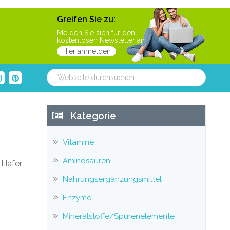
Greifen Sie zu:
Melden Sie sich für den
kostenlosen Newsletter an
Hier anmelden
Webseite
durchsuchen
Haupt-
Kategorie
Sidebar
Vitamine
Aminosäuren
 Hafer
Nahrungsergänzungsmittel
Enzyme
Mineralstoffe/Spurenelemente