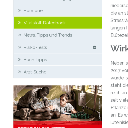
nieders
Hormone
die an s
Strassr
Vitalstoff-Datenbank
langen R
News, Tipps und Trends
Blütezei
Wir
Risiko-Tests
Buch-Tipps
Neben se
2017 vo
Arzt-Suche
wurde, 
steht di
reich an
seit vie
Pflanze
an. Es 
luteinis