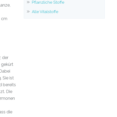
Pflanzliche Stoffe
lanze,
Alle Vitalstoffe
0 cm
, der
 gekürt
 Dabei
 Sie ist
d bereits
zt. Die
Hormonen
ass die