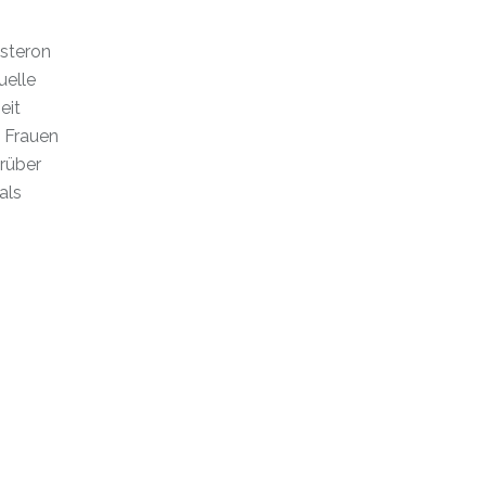
steron
uelle
eit
i Frauen
arüber
als