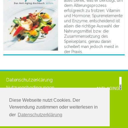
alles bereit, was er benötigt, um
dem Alterungsprozess
erfolgreich zu trotzen: Vitamin
und Hormone, Spurenelemente
und Enzyme, entscheidend ist
allein die richtige Auswahl der
Nahrungsmittel bzw. die
Zusammensetzung des
Speiseplans, genau daran
scheitert man jedoch meist in
der Praxis.
Datenschutzerklärung
Nutzungsbedingungen
Impressum
Diese Webseite nutzt Cookies. Der
© 2021 www.medichronpublications.com
Verwendung zustimmen oder weiterlesen in
Greifen Sie zu:
der
Datenschutzerklärung
Melden Sie sich für den kostenlosen Newsletter an