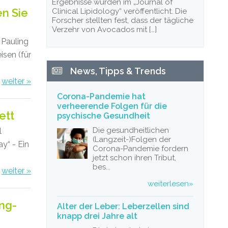
Ergebnisse wurden im „Journal of
n Sie
Clinical Lipidology“ veröffentlicht. Die
Forscher stellten fest, dass der tägliche
Verzehr von Avocados mit […]
 Pauling
isen (für
News, Tipps & Trends
weiter »
Corona-Pandemie hat
verheerende Folgen für die
ett
psychische Gesundheit
Die gesundheitlichen
l
(Langzeit-)Folgen der
y“ - Ein
Corona-Pandemie fordern
jetzt schon ihren Tribut,
bes...
weiter »
weiterlesen»
ng-
Alter der Leber: Leberzellen sind
knapp drei Jahre alt