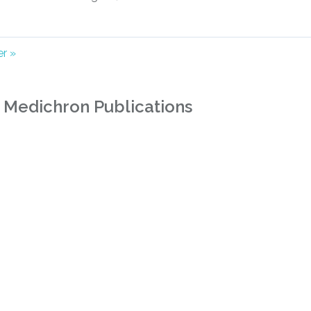
ts
er »
gation
 Medichron Publications