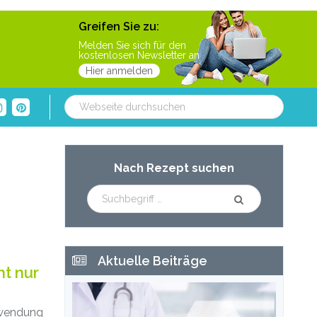
Greifen Sie zu:
Melden Sie sich für den
kostenlosen Newsletter an
Hier anmelden
Webseite
durchsuchen
Haupt-
Nach Rezept suchen
Sidebar
Aktuelle Beiträge
ht nur
ewendung