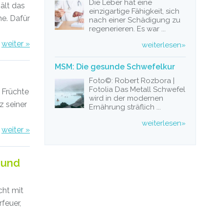
Die Leber hat eine
ält das
einzigartige Fähigkeit, sich
e. Dafür
nach einer Schädigung zu
regenerieren. Es war ...
weiter »
weiterlesen»
MSM: Die gesunde Schwefelkur
Foto©: Robert Rozbora |
Fotolia Das Metall Schwefel
n Früchte
wird in der modernen
z seiner
Ernährung sträflich ...
weiterlesen»
weiter »
 und
cht mit
feuer,