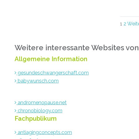
Pos
1
2
Weit
navi
Weitere interessante Websites von
Allgemeine Information
gesundeschwangerschaft.com
babywunsch.com
andromenopause.net
chronobiology.com
Fachpublikum
antiagingconcepts.com