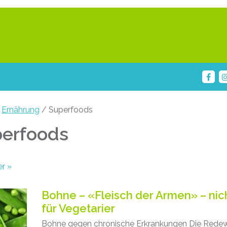
/
Ernährung
/ Superfoods
erfoods
ts
er »
gation
Bohne – «Fleisch der Armen» – nic
für Vegetarier
Bohne gegen chronische Erkrankungen Die Red