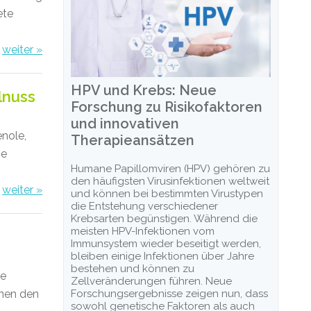
ete
weiter »
HPV und Krebs: Neue
lnuss
Forschung zu Risikofaktoren
und innovativen
enole,
Therapieansätzen
ie
Humane Papillomviren (HPV) gehören zu
den häufigsten Virusinfektionen weltweit
weiter »
und können bei bestimmten Virustypen
die Entstehung verschiedener
Krebsarten begünstigen. Während die
meisten HPV-Infektionen vom
Immunsystem wieder beseitigt werden,
bleiben einige Infektionen über Jahre
bestehen und können zu
te
Zellveränderungen führen. Neue
nen den
Forschungsergebnisse zeigen nun, dass
sowohl genetische Faktoren als auch