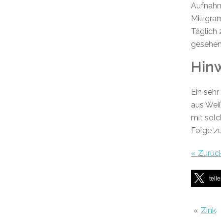
Aufnahm
Milligra
Täglich 
gesehen
Hin
Ein sehr
aus Wei
mit sol
Folge z
« Zurüc
teil
«
Zink