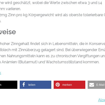
e wird geschätzt, wobei die Werte zwischen etwa 3 und 14
mm variieren.
2mg Zinn pro kg Körpergewicht wird als oberste tolerierbare
.
weise
 hoher Zinngehalt findet sich in Lebensmitteln, die in Konser
ßblech mit Zinnüberzug gelagert sind. Bei überwiegender Ern
chen Nahrungsmitteln kann es zu chronischen Vergiftungen un
u Anämien (Blutarmut) und Wachstumsstillstand kommen.
k
en
teilen
merken
E-Mail
Alo