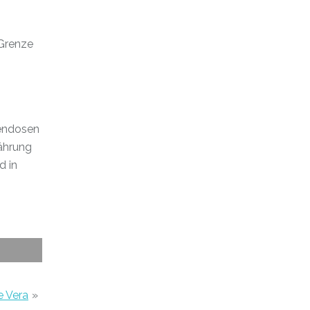
 Grenze
vendosen
ährung
d in
e Vera
»