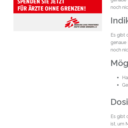
noch nic
Indi
Es gibt 
genaue 
noch nic
Mögl
Ha
Ge
Dos
Es gibt
ist, um 