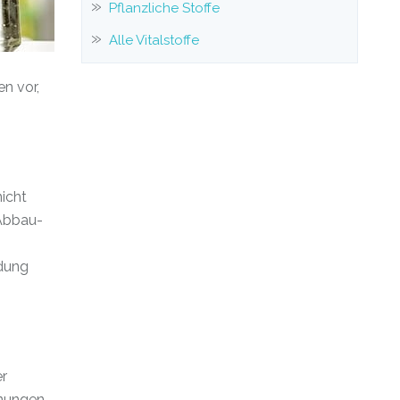
Pflanzliche Stoffe
Alle Vitalstoffe
n vor,
icht
 Abbau-
ldung
er
inungen