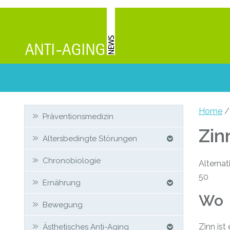
Zweit-
Home
/
Präventionsmedizin
Sidebar
Zin
Altersbedingte Störungen
Chronobiologie
Alternat
50
Ernährung
Wo
Bewegung
Zinn ist
Ästhetisches Anti-Aging