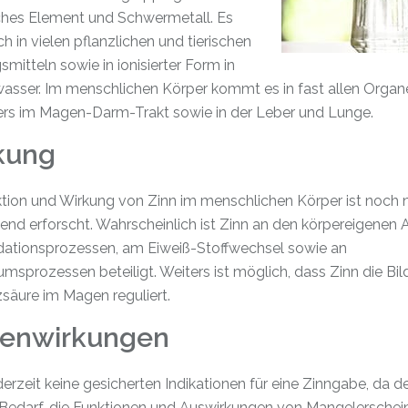
hes Element und Schwermetall. Es
ich in vielen pflanzlichen und tierischen
mitteln sowie in ionisierter Form in
asser. Im menschlichen Körper kommt es in fast allen Organe
rs im Magen-Darm-Trakt sowie in der Leber und Lunge.
kung
tion und Wirkung von Zinn im menschlichen Körper ist noch n
end erforscht. Wahrscheinlich ist Zinn an den körpereigenen
dationsprozessen, am Eiweiß-Stoffwechsel sowie an
sprozessen beteiligt. Weiters ist möglich, dass Zinn die Bi
säure im Magen reguliert.
enwirkungen
derzeit keine gesicherten Indikationen für eine Zinngabe, da d
Bedarf, die Funktionen und Auswirkungen von Mangelersche