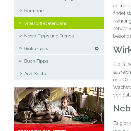
chemisc
Hormone
findet s
Nahrungs
Vitalstoff-Datenbank
Mineralw
News, Tipps und Trends
besonde
Wir
Risiko-Tests
Buch-Tipps
Die Funk
ausreich
Arzt-Suche
und Oxi
Wachstum
von Salz
Neb
Es gibt 
genaue 