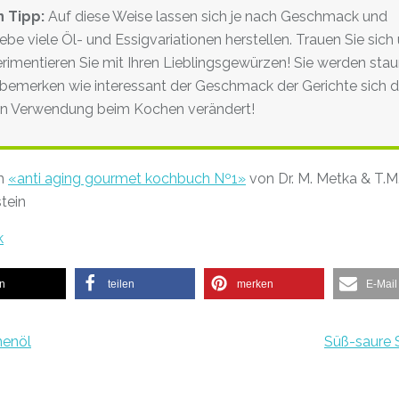
n Tipp:
Auf diese Weise lassen sich je nach Geschmack und
iebe viele Öl- und Essigvariationen herstellen. Trauen Sie sich
rimentieren Sie mit Ihren Lieblingsgewürzen! Sie werden sta
bemerken wie interessant der Geschmack der Gerichte sich 
n Verwendung beim Kochen verändert!
m
«anti aging gourmet kochbuch Nº1»
von Dr. M. Metka & T.M
tein
k
en
teilen
merken
E-Mail
nenöl
Süß-saure 