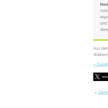
Mei
Vorl
expe
und 
dere
Aus de
Walkens
« Zurüc
teil
«
Zitro