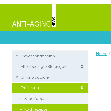
Zweit-
Home
/
Präventionsmedizin
Sidebar
Altersbedingte Störungen
Chronobiologie
Ernährung
Superfoods
Kochrezepte