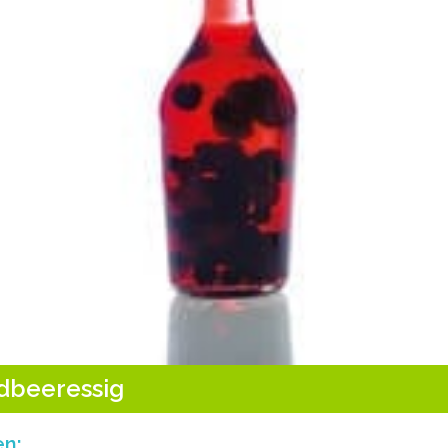
dbeeressig
en: