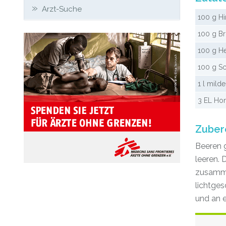
Arzt-Suche
100 g H
100 g B
100 g H
100 g S
1 l mild
3 EL Ho
Zuber
Beeren 
leeren.
zusammen
lichtges
und an e