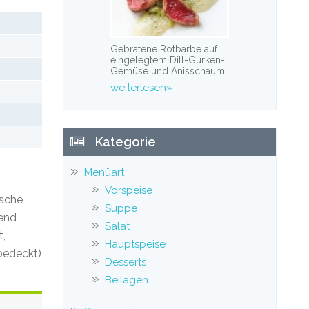
Gebratene Rotbarbe auf
eingelegtem Dill-Gurken-
Gemüse und Anisschaum
weiterlesen»
Kategorie
Menüart
Vorspeise
asche
Suppe
ßend
Salat
t,
Hauptspeise
 bedeckt)
Desserts
Beilagen