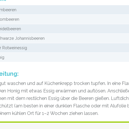
imbeeren
rombeeren
eidelbeeren
chwarze Johannisbeeren
er Rotweinessig
nig
eitung:
gut waschen und auf Küchenkrepp trocken tupfen. In eine Fl
 Den Honig mit etwas Essig erwärmen und auflösen. Anschlie
 mit dem restlichen Essig über die Beeren gießen. Luftdich
chützt (am besten in einer dunklen Flasche oder mit Alufolie
inem kühlen Ort für 1–2 Wochen ziehen lassen.