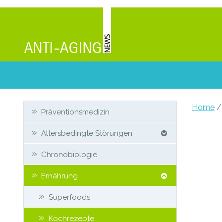
Zweit-
Home
/
Präventionsmedizin
Sidebar
Altersbedingte Störungen
Chronobiologie
Ernährung
Superfoods
Kochrezepte