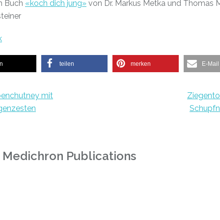
m Buch
«koch dich jung»
von Dr. Markus Metka und Thomas M
teiner
k
en
teilen
merken
E-Mail
benchutney mit
Ziegento
genzesten
Schupfn
 Medichron Publications