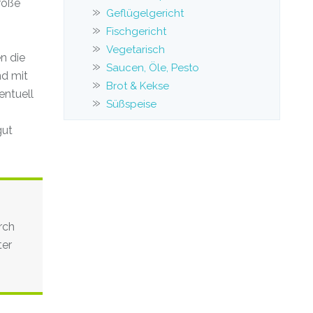
große
Geflügelgericht
Fischgericht
Vegetarisch
n die
Saucen, Öle, Pesto
nd mit
Brot & Kekse
entuell
Süßspeise
gut
rch
ter