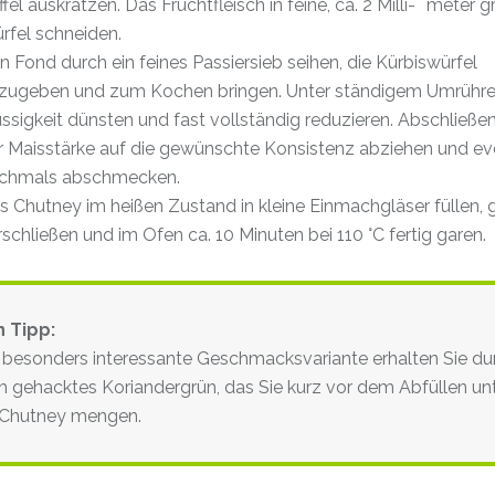
ffel auskratzen. Das Fruchtfleisch in feine, ca. 2 Milli- meter 
rfel schneiden.
n Fond durch ein feines Passiersieb seihen, die Kürbiswürfel
zugeben und zum Kochen bringen. Unter ständigem Umrühre
üssigkeit dünsten und fast vollständig reduzieren. Abschließe
r Maisstärke auf die gewünschte Konsistenz abziehen und ev
chmals abschmecken.
s Chutney im heißen Zustand in kleine Einmachgläser füllen, 
rschließen und im Ofen ca. 10 Minuten bei 110 °C fertig garen.
n Tipp:
 besonders interessante Geschmacksvariante erhalten Sie du
ch gehacktes Koriandergrün, das Sie kurz vor dem Abfüllen un
 Chutney mengen.