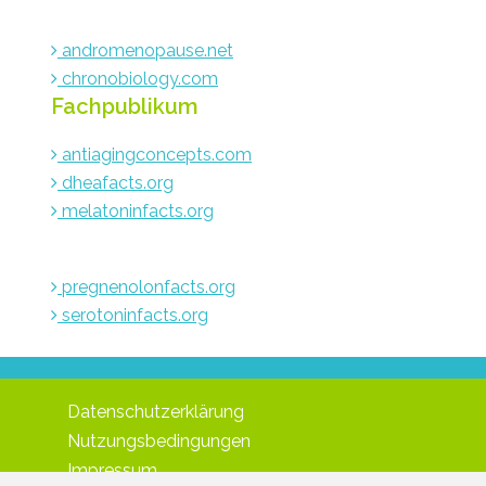
andromenopause.net
chronobiology.com
Fachpublikum
antiagingconcepts.com
dheafacts.org
melatoninfacts.org
pregnenolonfacts.org
serotoninfacts.org
Datenschutzerklärung
Nutzungsbedingungen
Impressum