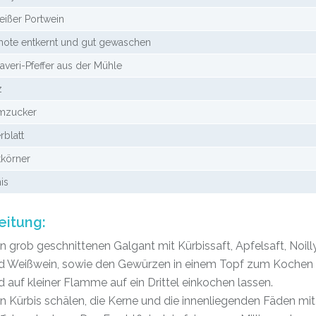
ißer Portwein
chote entkernt und gut gewaschen
averi-Pfeffer aus der Mühle
z
lmzucker
rblatt
tkörner
is
eitung:
n grob geschnittenen Galgant mit Kürbissaft, Apfelsaft, Noill
d Weißwein, sowie den Gewürzen in einem Topf zum Kochen 
d auf kleiner Flamme auf ein Drittel einkochen lassen.
n Kürbis schälen, die Kerne und die innenliegenden Fäden mi