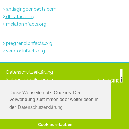
antiagingconcepts.com
dheafacts.org
melatoninfacts.org
pregnenolonfacts.org
serotoninfacts.org
Datenschutzerklärung
Nutzungsbedingungen
Impressum
Diese Webseite nutzt Cookies. Der
© 2021 www.medichronpublications.com
Verwendung zustimmen oder weiterlesen in
Greifen Sie zu:
der
Datenschutzerklärung
Melden Sie sich für den kostenlosen Newsletter an
Hier anmelden
Cookies erlauben