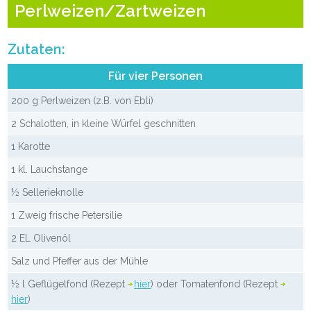
Perlweizen/Zartweizen
Zutaten:
Für vier Personen
200 g Perlweizen (z.B. von Ebli)
2 Schalotten, in kleine Würfel geschnitten
1 Karotte
1 kl. Lauchstange
½ Sellerieknolle
1 Zweig frische Petersilie
2 EL Olivenöl
Salz und Pfeffer aus der Mühle
½ l Geflügelfond (Rezept
hier
) oder Tomatenfond (Rezept
hier
)