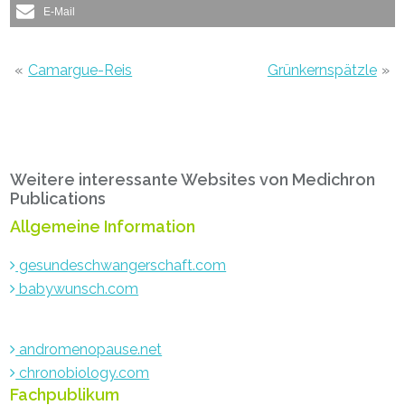
E-Mail
«
Camargue-Reis
Grünkernspätzle
»
Haupt-
Weitere interessante Websites von Medichron
Sidebar
Publications
Allgemeine Information
gesundeschwangerschaft.com
babywunsch.com
andromenopause.net
chronobiology.com
Fachpublikum