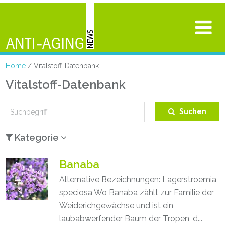
Home
/ Vitalstoff-Datenbank
Vitalstoff-Datenbank
Search
Suchen
for:
Kategorie
Banaba
Alternative Bezeichnungen: Lagerstroemia
speciosa Wo Banaba zählt zur Familie der
Weiderichgewächse und ist ein
laubabwerfender Baum der Tropen, d...