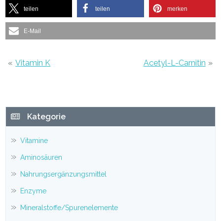
teilen
teilen
merken
E-Mail
«
Vitamin K
Acetyl-L-Carnitin
»
Haupt-
Kategorie
Sidebar
Vitamine
Aminosäuren
Nahrungsergänzungsmittel
Enzyme
Mineralstoffe/Spurenelemente