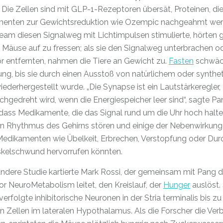
. Die Zellen sind mit GLP-1-Rezeptoren übersät, Proteinen, di
enten zur Gewichtsreduktion wie Ozempic nachgeahmt wer
am diesen Signalweg mit Lichtimpulsen stimulierte, hörten 
 Mäuse auf zu fressen; als sie den Signalweg unterbrachen o
r entfernten, nahmen die Tiere an Gewicht zu.
Fasten
schwäc
ng, bis sie durch einen Ausstoß von natürlichem oder synth
ederhergestellt wurde. „Die Synapse ist ein Lautstärkeregler, 
hgedreht wird, wenn die Energiespeicher leer sind“, sagte P
dass Medikamente, die das Signal rund um die Uhr hoch halte
n Rhythmus des Gehirns stören und einige der Nebenwirkun
edikamenten wie Übelkeit, Erbrechen, Verstopfung oder Durc
kelschwund hervorrufen könnten.
andere Studie kartierte Mark Rossi, der gemeinsam mit Pang 
or NeuroMetabolism leitet, den Kreislauf, der
Hunger
auslöst.
erfolgte inhibitorische Neuronen in der Stria terminalis bis zu
n Zellen im lateralen Hypothalamus. Als die Forscher die Ver