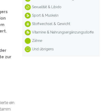
Sexualität & Libido
gers
Sport & Muskeln
ion
Stoffwechsel & Gewicht
nem
ert.
Vitamine & Nahrungsergänzungsstoffe
Zähne
Und übrigens
der
te zur
erte ein
nstamm