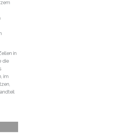
urzem
n
m
n
ellen in
e die
s
, im
tzen,
andteil