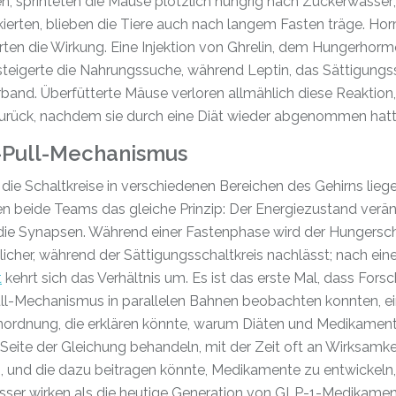
n, sprinteten die Mäuse plötzlich hungrig nach Zuckerwasser; 
kierten, blieben die Tiere auch nach langem Fasten träge. H
rten die Wirkung. Eine Injektion von Ghrelin, dem Hungerhor
teigerte die Nahrungssuche, während Leptin, das Sättigungss
rband. Überfütterte Mäuse verloren allmählich diese Reaktion,
zurück, nachdem sie durch eine Diät wieder abgenommen hatt
-Pull-Mechanismus
ie Schaltkreise in verschiedenen Bereichen des Gehirns liege
n beide Teams das gleiche Prinzip: Der Energiezustand verä
 die Synapsen. Während einer Fastenphase wird der Hungersch
icher, während der Sättigungsschaltkreis nachlässt; nach eine
t
kehrt sich das Verhältnis um. Es ist das erste Mal, dass Fors
ll-Mechanismus in parallelen Bahnen beobachten konnten, ei
ordnung, die erklären könnte, warum Diäten und Medikament
 Seite der Gleichung behandeln, mit der Zeit oft an Wirksamke
n, und die dazu beitragen könnte, Medikamente zu entwickeln,
sser wirken als die heutige Generation von GLP-1-Medikamen