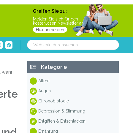
Greifen Sie zu:
Melden Sie sich für den
kostenlosen Newsletter an
Hier anmelden
Webseite
durchsuchen
Haupt-
Kategorie
nd wann
Sidebar
Altern
erte
Augen
Chronobiologie
Depression & Stimmung
Entgiften & Entschlacken
 und
Ernährung