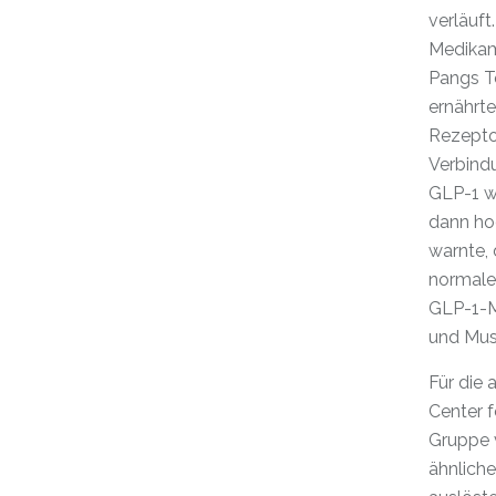
verläuft
Medikam
Pangs Te
ernährte
Rezepto
Verbindu
GLP-1 wi
dann hoc
warnte, 
normale
GLP-1-M
und Mus
Für die 
Center f
Gruppe v
ähnliche