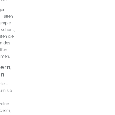
gen
 Fällen
rapie,
 schont,
ten die
on des
lfen
mmen.
ern,
en
gie –
 um sie
zelne
chern,