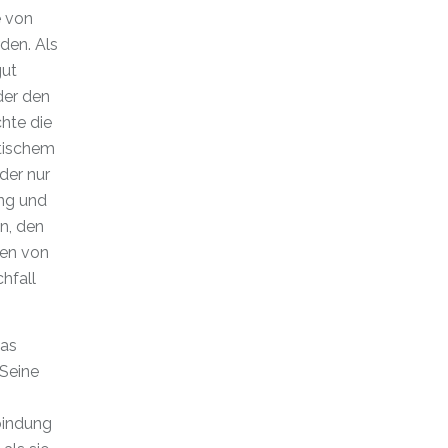
e von
den. Als
gut
der den
hte die
etischem
der nur
ang und
n, den
gen von
hfall
das
 Seine
bindung