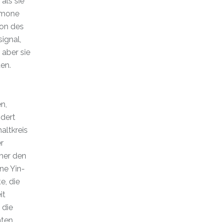
als sie
ormone
mon des
ignal,
 aber sie
en.
n,
ndert
altkreis
r
cher den
ne Yin-
e, die
it
 die
ten.