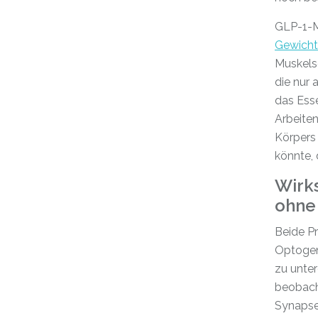
GLP-1-M
Gewicht
Muskels
die nur 
das Ess
Arbeiten
Körpers
könnte,
Wirks
ohne
Beide P
Optogene
zu unte
beobach
Synapse