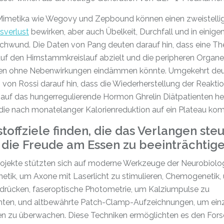
imetika wie Wegovy und Zepbound können einen zweistelli
sverlust
bewirken, aber auch Übelkeit, Durchfall und in einigen
chwund. Die Daten von Pang deuten darauf hin, dass eine The
auf den Hirnstammkreislauf abzielt und die peripheren Organe
en ohne Nebenwirkungen eindämmen könnte. Umgekehrt deu
 von Rossi darauf hin, dass die Wiederherstellung der Reakti
 auf das hungerregulierende Hormon Ghrelin Diätpatienten he
 die nach monatelanger Kalorienreduktion auf ein Plateau ko
toffziele finden, die das Verlangen steu
 die Freude am Essen zu beeinträchtig
rojekte stützten sich auf moderne Werkzeuge der Neurobiolo
tik, um Axone mit Laserlicht zu stimulieren, Chemogenetik,
rdrücken, faseroptische Photometrie, um Kalziumpulse zu
ten, und altbewährte Patch-Clamp-Aufzeichnungen, um ein
n zu überwachen. Diese Techniken ermöglichten es den Fors