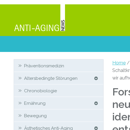
Zweit-
Home
Präventionsmedizin
Schaltkr
Sidebar
wir aufh
Altersbedingte Störungen
For
Chronobiologie
neu
Ernährung
ide
Bewegung
ent
Ästhetisches Anti-Aging