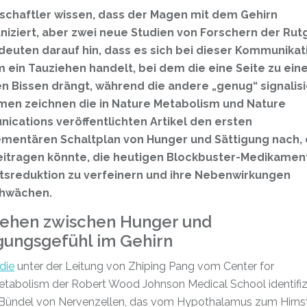
schaftler wissen, dass der Magen mit dem Gehirn
ziert, aber zwei neue Studien von Forschern der Rut
deuten darauf hin, dass es sich bei dieser Kommunikat
 ein Tauziehen handelt, bei dem die eine Seite zu ei
n Bissen drängt, während die andere „genug“ signalisi
en zeichnen die in Nature Metabolism und Nature
cations veröffentlichten Artikel den ersten
mentären Schaltplan von Hunger und Sättigung nach, 
eitragen könnte, die heutigen Blockbuster-Medikamen
tsreduktion zu verfeinern und ihre Nebenwirkungen
hwächen.
iehen zwischen Hunger und
gungsgefühl im Gehirn
die
unter der Leitung von Zhiping Pang vom Center for
tabolism der Robert Wood Johnson Medical School identifizi
Bündel von Nervenzellen, das vom Hypothalamus zum Hir