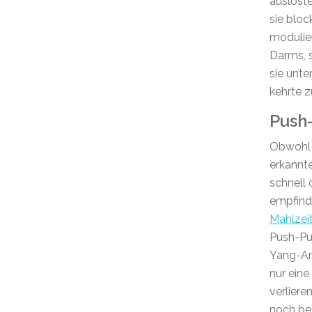
auslöste
sie bloc
modulie
Darms, s
sie unte
kehrte 
Push
Obwohl d
erkannte
schnell
empfindl
Mahlzei
Push-Pu
Yang-An
nur eine
verliere
noch be