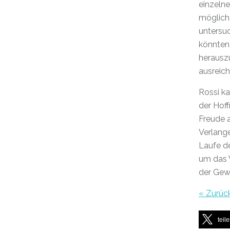
einzelne
möglich 
untersuc
könnten
herauszu
ausreich
Rossi ka
der Hoff
Freude
Verlang
Laufe d
um das V
der Gew
« Zurüc
teil