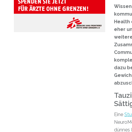
Wissen
kommuni
Health 
eher um
weitere
Zusamm
Communi
komple
dazu b
Gewich
abzusc
Tauz
Sätti
Eine
Stu
NeuroMe
dünnes 