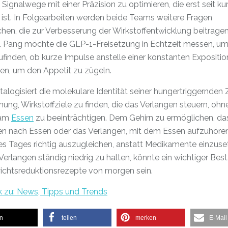
 Signalwege mit einer Präzision zu optimieren, die erst seit k
ist. In Folgearbeiten werden beide Teams weitere Fragen
hen, die zur Verbesserung der Wirkstoffentwicklung beitrage
. Pang möchte die GLP-1-Freisetzung in Echtzeit messen, u
finden, ob kurze Impulse anstelle einer konstanten Expositio
en, um den Appetit zu zügeln.
talogisiert die molekulare Identität seiner hungertriggernden Z
nung, Wirkstoffziele zu finden, die das Verlangen steuern, ohn
 am
Essen
zu beeinträchtigen. Dem Gehirn zu ermöglichen, da
en nach Essen oder das Verlangen, mit dem Essen aufzuhören
es Tages richtig auszugleichen, anstatt Medikamente einzuse
erlangen ständig niedrig zu halten, könnte ein wichtiger Best
ichtsreduktionsrezepte von morgen sein.
k zu: News, Tipps und Trends
en
teilen
merken
E-Mail