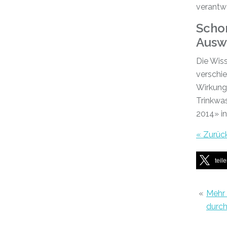
verantw
Scho
Ausw
Die Wiss
verschi
Wirkung
Trinkwas
2014» in
« Zurüc
teil
«
Mehr 
durch