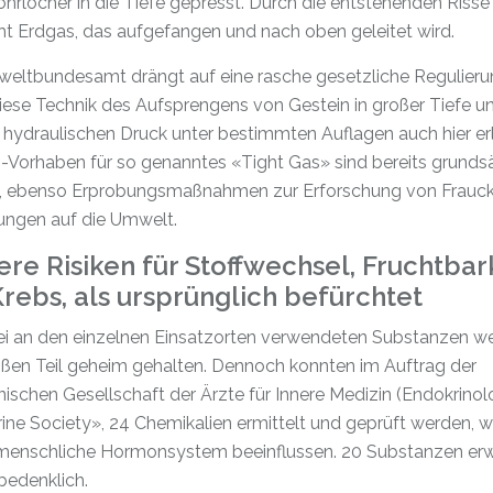
hrlöcher in die Tiefe gepresst. Durch die entstehenden Risse
ht Erdgas, das aufgefangen und nach oben geleitet wird.
eltbundesamt drängt auf eine rasche gesetzliche Regulieru
iese Technik des Aufsprengens von Gestein in großer Tiefe u
 hydraulischen Druck unter bestimmten Auflagen auch hier er
-Vorhaben für so genanntes «Tight Gas» sind bereits grundsä
, ebenso Erprobungsmaßnahmen zur Erforschung von Frauck
ungen auf die Umwelt.
re Risiken für Stoffwechsel, Fruchtbar
rebs, als ursprünglich befürchtet
ei an den einzelnen Einsatzorten verwendeten Substanzen w
ßen Teil geheim gehalten. Dennoch konnten im Auftrag der
ischen Gesellschaft der Ärzte für Innere Medizin (Endokrinol
ne Society», 24 Chemikalien ermittelt und geprüft werden, w
 menschliche Hormonsystem beeinflussen. 20 Substanzen er
 bedenklich.