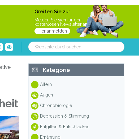
Greifen Sie zu:
Melden Sie sich für den
kostenlosen Newsletter an
Hier anmelden
Webseite
durchsuchen
Haupt-
ative
Kategorie
Sidebar
Altern
Augen
heit
Chronobiologie
Depression & Stimmung
Entgiften & Entschlacken
Ernährung