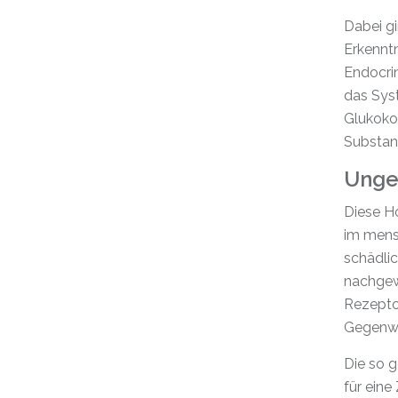
Dabei gi
Erkenntn
Endocrin
das Sys
Glukoko
Substan
Unge
Diese H
im mens
schädli
nachgew
Rezepto
Gegenwi
Die so 
für ein