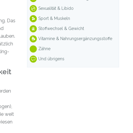
Sexualität & Libido
Sport & Muskeln
ng. Das
nd
Stoffwechsel & Gewicht
lauben.
Vitamine & Nahrungsergänzungsstoffe
tzlich
Zähne
ing-
Und übrigens
keit
erden
ogen),
ie weit
wiesen