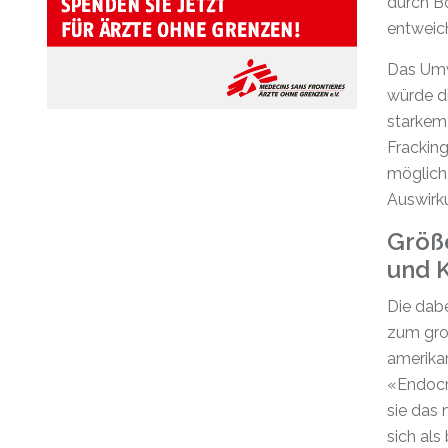
durch Bo
entweic
Das Umw
würde d
starkem
Fracking
möglich
Auswirk
Größe
und K
Die dab
zum gro
amerikan
«Endocri
sie das
sich als