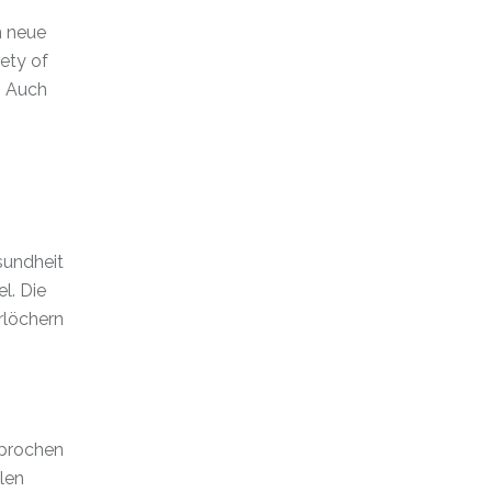
n neue
iety of
: Auch
sundheit
l. Die
rlöchern
sprochen
len