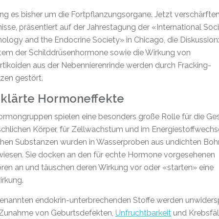
ng es bisher um die Fortpflanzungsorgane. Jetzt verschärfte
isse, präsentiert auf der Jahrestagung der «International Soc
ology and the Endocrine Society» in Chicago, die Diskussion
tem der Schilddrüsenhormone sowie die Wirkung von
rtikoiden aus der Nebennierenrinde werden durch Fracking-
zen gestört.
klärte Hormoneffekte
ormongruppen spielen eine besonders große Rolle für die Ge
chlichen Körper, für Zellwachstum und im Energiestoffwechse
chen Substanzen wurden in Wasserproben aus undichten Boh
iesen. Sie docken an den für echte Hormone vorgesehenen
ren an und täuschen deren Wirkung vor oder «starten» eine
rkung.
genannten endokrin-unterbrechenden Stoffe werden unwider
e Zunahme von Geburtsdefekten,
Unfruchtbarkeit
und Krebsfäl