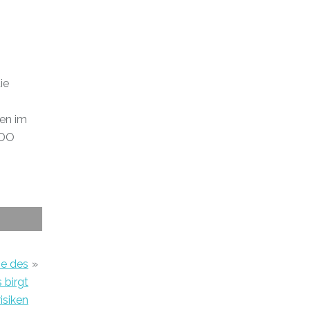
ie
en im
NDO
e des
»
birgt
isiken