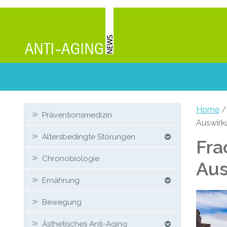
Zweit-
Home
Präventionsmedizin
Auswirk
Sidebar
Altersbedingte Störungen
Fra
Chronobiologie
Aus
Ernährung
Bewegung
Ästhetisches Anti-Aging