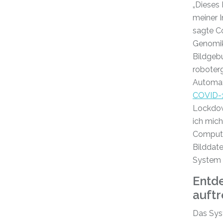
„Dieses 
meiner I
sagte C
Genomik
Bildgeb
roboter
Automat
COVID-
Lockdow
ich mic
Compute
Bilddat
System z
Entd
auft
Das Syst