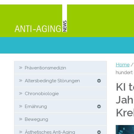
Zweit-
Home
Präventionsmedizin
hundert 
Sidebar
Altersbedingte Störungen
KI 
Chronobiologie
Jah
Ernährung
Kre
Bewegung
Ästhetisches Anti-Aging