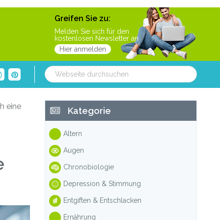
Greifen Sie zu:
Melden Sie sich für den
kostenlosen Newsletter an
Hier anmelden
Webseite
durchsuchen
Haupt-
h eine
Kategorie
Sidebar
Altern
Augen
e
Chronobiologie
Depression & Stimmung
Entgiften & Entschlacken
Ernährung