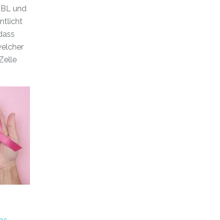
MBL und
ntlicht
 dass
welcher
Zelle