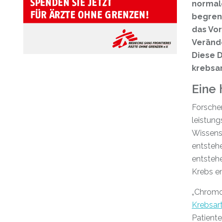
normale
begrenz
das Vo
Veränd
Diese 
krebsar
Eine 
Forsche
leistun
Wissens
entsteh
entstehe
Krebs en
„Chromo
Krebsar
Patient