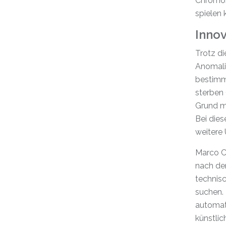
Chromos
spielen 
Inno
Trotz di
Anomalie
bestimm
sterben 
Grund mu
Bei dies
weitere 
Marco C
nach de
technis
suchen. 
automati
künstlic