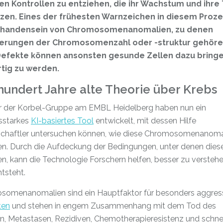
n Kontrollen zu entziehen, die ihr Wachstum und ihre 
en. Eines der frühesten Warnzeichen in diesem Prozes
rhandensein von Chromosomenanomalien, zu denen
erungen der Chromosomenzahl oder -struktur gehöre
Defekte können ansonsten gesunde Zellen dazu bringe
tig zu werden.
hundert Jahre alte Theorie über Krebs
r der Korbel-Gruppe am EMBL Heidelberg haben nun ein
gsstarkes
KI-basiertes Tool
entwickelt, mit dessen Hilfe
chaftler untersuchen können, wie diese Chromosomenanoma
en. Durch die Aufdeckung der Bedingungen, unter denen diese
n, kann die Technologie Forschern helfen, besser zu verstehe
tsteht.
somenanomalien sind ein Hauptfaktor für besonders aggres
ten
und stehen in engem Zusammenhang mit dem Tod des
en, Metastasen, Rezidiven, Chemotherapieresistenz und schn