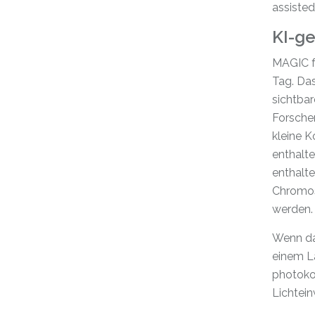
assiste
KI-ge
MAGIC fu
Tag. Das
sichtbar
Forscher
kleine 
enthalte
enthalte
Chromos
werden.
Wenn das
einem La
photokon
Lichtein