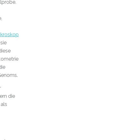
llprobe.
,
ikroskop
sie
diese
tometrie
die
 Genoms.
r
ern die
 als