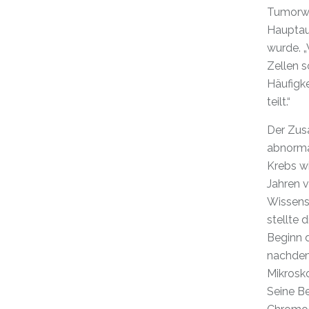
Tumorwa
Hauptau
wurde. „
Zellen 
Häufigke
teilt.“
Der Zu
abnorm
Krebs wi
Jahren 
Wissens
stellte 
Beginn d
nachdem
Mikrosko
Seine B