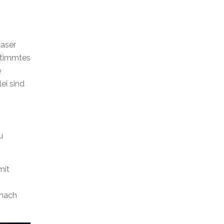
Laser
estimmtes
e
lei sind
u
mit
 nach