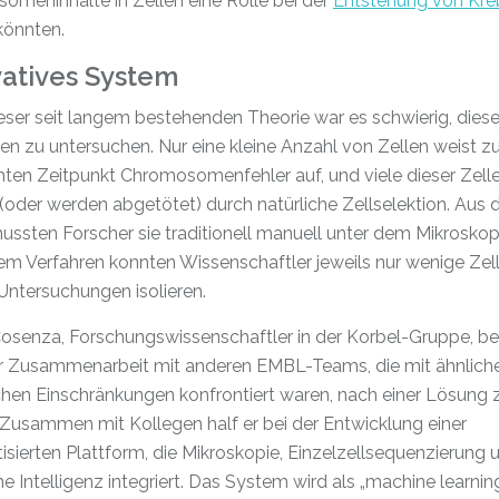
omeninhalte in Zellen eine Rolle bei der
Entstehung von Kre
könnten.
vatives System
eser seit langem bestehenden Theorie war es schwierig, dies
n zu untersuchen. Nur eine kleine Anzahl von Zellen weist z
ten Zeitpunkt Chromosomenfehler auf, und viele dieser Zell
(oder werden abgetötet) durch natürliche Zellselektion. Aus
ssten Forscher sie traditionell manuell unter dem Mikrosko
em Verfahren konnten Wissenschaftler jeweils nur wenige Zell
Untersuchungen isolieren.
osenza, Forschungswissenschaftler in der Korbel-Gruppe, b
r Zusammenarbeit mit anderen EMBL-Teams, die mit ähnlich
chen Einschränkungen konfrontiert waren, nach einer Lösung 
Zusammen mit Kollegen half er bei der Entwicklung einer
sierten Plattform, die Mikroskopie, Einzelzellsequenzierung 
he Intelligenz integriert. Das System wird als „machine learnin