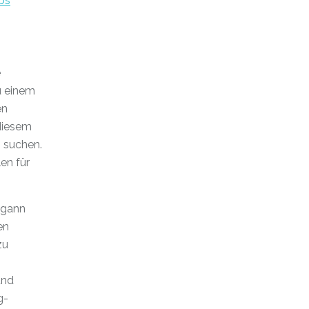
bs
e
u einem
en
 diesem
p suchen.
en für
egann
en
zu
und
g-