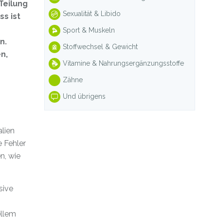
Teilung
Sexualität & Libido
s ist
Sport & Muskeln
n.
Stoffwechsel & Gewicht
n,
Vitamine & Nahrungsergänzungsstoffe
Zähne
Und übrigens
lien
 Fehler
n, wie
sive
ellem