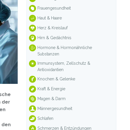
Frauengesundheit
Haut & Haare
Herz & Kreislauf
Hirn & Gedächtnis
Hormone & Hormonähnliche
Substanzen
Immunsystem, Zellschutz &
Antioxidantien
Knochen & Gelenke
Kraft & Energie
ische
Magen & Darm
n der
Männergesundheit
gen
Schlafen
h den
Schmerzen & Entzündungen