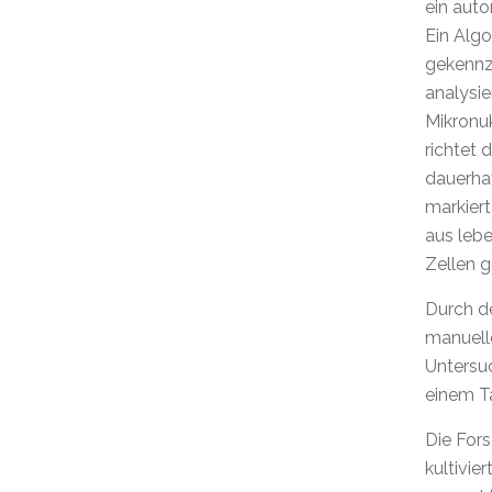
ein auto
Ein Algo
gekennze
analysie
Mikronuk
richtet 
dauerha
markiert
aus lebe
Zellen g
Durch d
manuell
Untersuc
einem T
Die For
kultivie