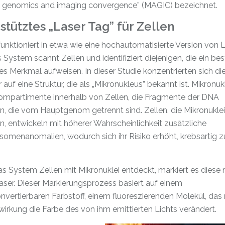
d genomics and imaging convergence” (MAGIC) bezeichnet.
stütztes „Laser Tag” für Zellen
nktioniert in etwa wie eine hochautomatisierte Version von 
 System scannt Zellen und identifiziert diejenigen, die ein b
es Merkmal aufweisen. In dieser Studie konzentrierten sich di
 auf eine Struktur, die als „Mikronukleus” bekannt ist. Mikronuk
Kompartimente innerhalb von Zellen, die Fragmente der DNA
n, die vom Hauptgenom getrennt sind. Zellen, die Mikronuklei
n, entwickeln mit höherer Wahrscheinlichkeit zusätzliche
omenanomalien, wodurch sich ihr Risiko erhöht, krebsartig z
 System Zellen mit Mikronuklei entdeckt, markiert es diese 
ser. Dieser Markierungsprozess basiert auf einem
vertierbaren Farbstoff, einem fluoreszierenden Molekül, das
wirkung die Farbe des von ihm emittierten Lichts verändert.