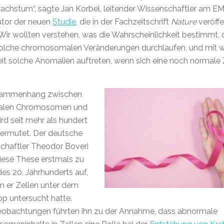
chstum“, sagte Jan Korbel, leitender Wissenschaftler am E
tor der neuen
Studie
, die in der Fachzeitschrift
Nature
veröffe
Wir wollten verstehen, was die Wahrscheinlichkeit bestimmt,
solche chromosomalen Veränderungen durchlaufen, und mit 
it solche Anomalien auftreten, wenn sich eine noch normale 
sammenhang zwischen
alen Chromosomen und
rd seit mehr als hundert
vermutet. Der deutsche
chaftler Theodor Boveri
diese These erstmals zu
es 20. Jahrhunderts auf,
 er Zellen unter dem
p untersucht hatte.
eobachtungen führten ihn zu der Annahme, dass abnormale