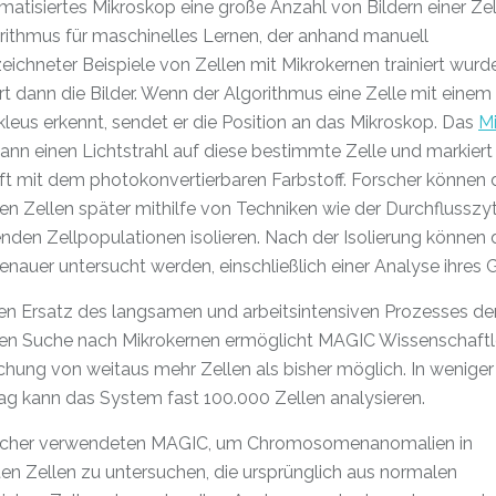
matisiertes Mikroskop eine große Anzahl von Bildern einer Ze
rithmus für maschinelles Lernen, der anhand manuell
ichneter Beispiele von Zellen mit Mikrokernen trainiert wurde
rt dann die Bilder. Wenn der Algorithmus eine Zelle mit einem
leus erkennt, sendet er die Position an das Mikroskop. Das
M
dann einen Lichtstrahl auf diese bestimmte Zelle und markiert 
ft mit dem photokonvertierbaren Farbstoff. Forscher können 
en Zellen später mithilfe von Techniken wie der Durchflusszy
nden Zellpopulationen isolieren. Nach der Isolierung können 
enauer untersucht werden, einschließlich einer Analyse ihres
en Ersatz des langsamen und arbeitsintensiven Prozesses de
en Suche nach Mikrokernen ermöglicht MAGIC Wissenschaftl
hung von weitaus mehr Zellen als bisher möglich. In weniger
ag kann das System fast 100.000 Zellen analysieren.
scher verwendeten MAGIC, um Chromosomenanomalien in
rten Zellen zu untersuchen, die ursprünglich aus normalen