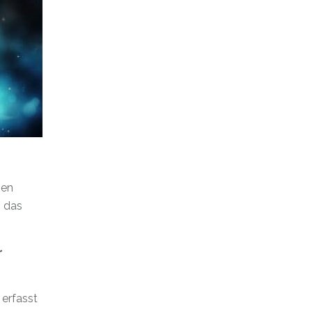
hen
m das
r
 erfasst