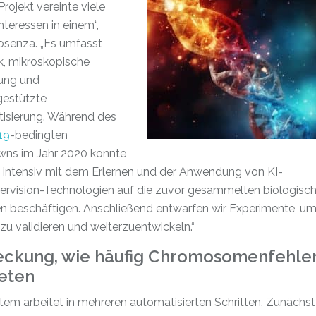
Projekt vereinte viele
nteressen in einem“,
osenza. „Es umfasst
, mikroskopische
ung und
gestützte
isierung. Während des
19
-bedingten
ns im Jahr 2020 konnte
h intensiv mit dem Erlernen und der Anwendung von KI-
rvision-Technologien auf die zuvor gesammelten biologisc
en beschäftigen. Anschließend entwarfen wir Experimente, u
u validieren und weiterzuentwickeln.“
eckung, wie häufig Chromosomenfehle
reten
em arbeitet in mehreren automatisierten Schritten. Zunächst