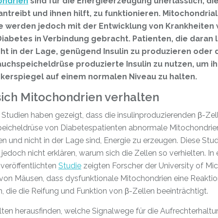
ondrien
sind für die Energieerzeugung unerlässlich, die
antreibt und ihnen hilft, zu funktionieren. Mitochondria
e werden jedoch mit der Entwicklung von Krankheiten 
iabetes in Verbindung gebracht. Patienten, die daran l
cht in der Lage, genügend Insulin zu produzieren oder 
auchspeicheldrüse produzierte Insulin zu nutzen, um i
kerspiegel auf einem normalen Niveau zu halten.
ich Mitochondrien verhalten
Studien haben gezeigt, dass die insulinproduzierenden β-Zel
eicheldrüse von Diabetespatienten abnormale Mitochondrie
n und nicht in der Lage sind, Energie zu erzeugen. Diese Stu
jedoch nicht erklären, warum sich die Zellen so verhielten. In e
veröffentlichten
Studie
zeigten Forscher der University of Mi
von Mäusen, dass dysfunktionale Mitochondrien eine Reakti
, die die Reifung und Funktion von β-Zellen beeinträchtigt.
lten herausfinden, welche Signalwege für die Aufrechterhaltu