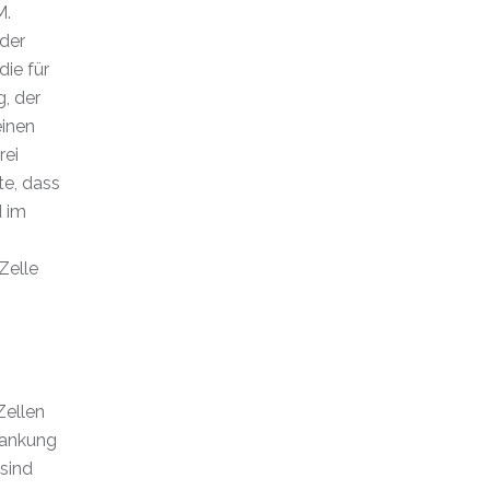
M.
 der
ie für
g, der
einen
rei
te, dass
d im
Zelle
Zellen
rankung
 sind