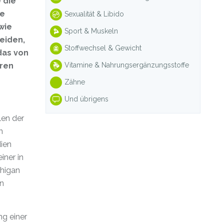
 die
le
Sexualität & Libido
wie
Sport & Muskeln
eiden,
Stoffwechsel & Gewicht
das von
Vitamine & Nahrungsergänzungsstoffe
hren
Zähne
Und übrigens
len der
n
dien
iner in
chigan
on
ng einer