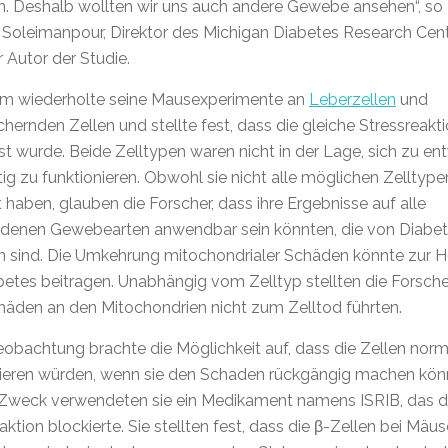
n. Deshalb wollten wir uns auch andere Gewebe ansehen“, so 
. Soleimanpour, Direktor des Michigan Diabetes Research Cen
r Autor der Studie.
m wiederholte seine Mausexperimente an
Leberzellen
und
chernden Zellen und stellte fest, dass die gleiche Stressreakt
t wurde. Beide Zelltypen waren nicht in der Lage, sich zu en
tig zu funktionieren. Obwohl sie nicht alle möglichen Zelltype
 haben, glauben die Forscher, dass ihre Ergebnisse auf alle
edenen Gewebearten anwendbar sein könnten, die von Diabe
en sind. Die Umkehrung mitochondrialer Schäden könnte zur H
etes beitragen. Unabhängig vom Zelltyp stellten die Forscher
häden an den Mitochondrien nicht zum Zelltod führten.
obachtung brachte die Möglichkeit auf, dass die Zellen norm
nieren würden, wenn sie den Schaden rückgängig machen kön
Zweck verwendeten sie ein Medikament namens ISRIB, das d
aktion blockierte. Sie stellten fest, dass die β-Zellen bei Mäu