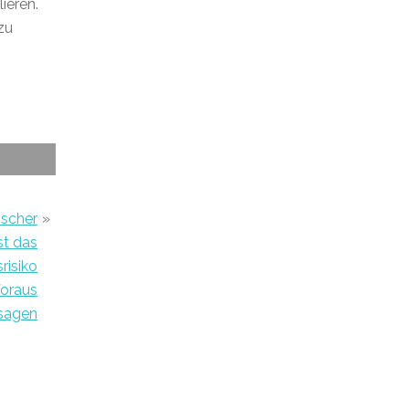
ieren.
zu
ischer
»
st das
risiko
Voraus
sagen