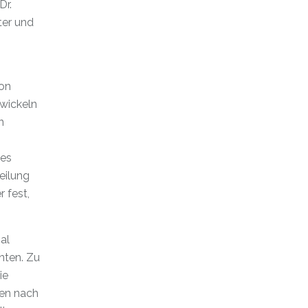
Dr.
ter und
ion
twickeln
n
tes
eilung
 fest,
al
nten. Zu
ie
sen nach