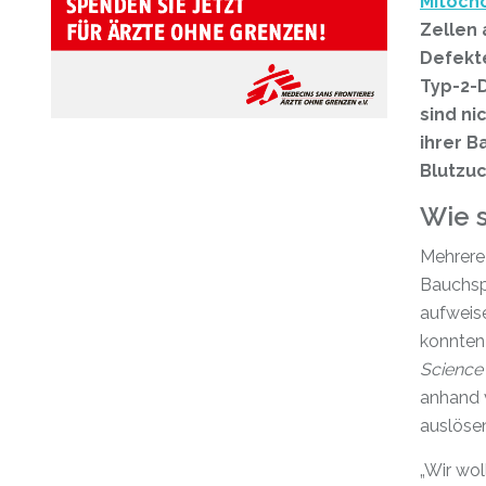
Mitoch
Zellen 
Defekt
Typ-2-D
sind ni
ihrer B
Blutzuc
Wie s
Mehrere 
Bauchsp
aufweise
konnten 
Science
anhand 
auslösen
„Wir wol