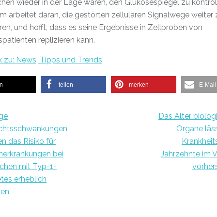
hen wieder in der Lage waren, den Glukosespiegel zu kontroll
 arbeitet daran, die gestörten zellulären Signalwege weiter 
ren, und hofft, dass es seine Ergebnisse in Zellproben von
patienten replizieren kann.
k zu: News, Tipps und Trends
en
teilen
merken
E-Mail
ge
Das Alter biolog
chtsschwankungen
Organe läs
n das Risiko für
Krankheits
nerkrankungen bei
Jahrzehnte im 
chen mit Typ-1-
vorher
tes erheblich
hen