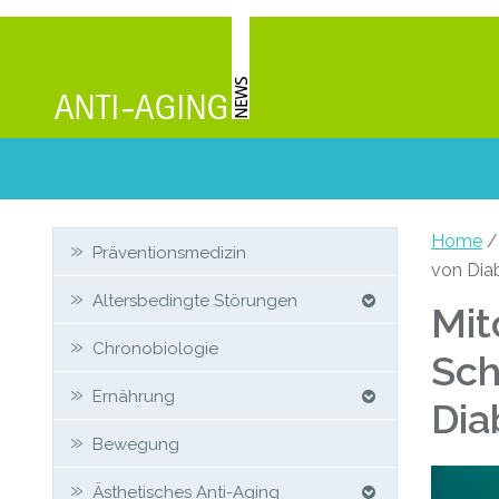
Zweit-
Home
Präventionsmedizin
von Dia
Sidebar
Altersbedingte Störungen
Mit
Chronobiologie
Sch
Ernährung
Dia
Bewegung
Ästhetisches Anti-Aging