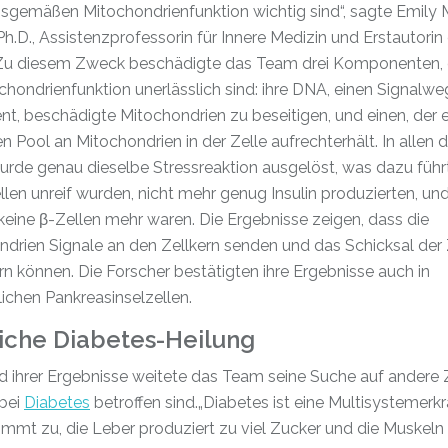
sgemäßen Mitochondrienfunktion wichtig sind“, sagte Emily 
Ph.D., Assistenzprofessorin für Innere Medizin und Erstautorin
 Zu diesem Zweck beschädigte das Team drei Komponenten, d
chondrienfunktion unerlässlich sind: ihre DNA, einen Signalwe
nt, beschädigte Mitochondrien zu beseitigen, und einen, der 
 Pool an Mitochondrien in der Zelle aufrechterhält. In allen d
urde genau dieselbe Stressreaktion ausgelöst, was dazu führ
llen unreif wurden, nicht mehr genug Insulin produzierten, un
eine β-Zellen mehr waren. Die Ergebnisse zeigen, dass die
drien Signale an den Zellkern senden und das Schicksal der 
n können. Die Forscher bestätigten ihre Ergebnisse auch in
ichen Pankreasinselzellen.
iche Diabetes-Heilung
d ihrer Ergebnisse weitete das Team seine Suche auf andere 
 bei
Diabetes
betroffen sind.„Diabetes ist eine Multisystemerk
mmt zu, die Leber produziert zu viel Zucker und die Muskeln