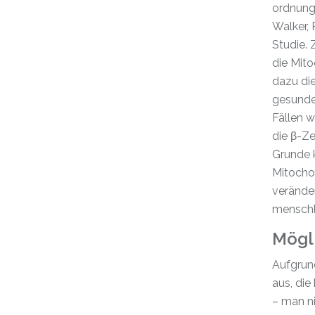
ordnung
Walker, 
Studie.
die Mito
dazu die
gesunden
Fällen w
die β-Ze
Grunde k
Mitochon
veränder
menschl
Mögl
Aufgrun
aus, die
– man ni