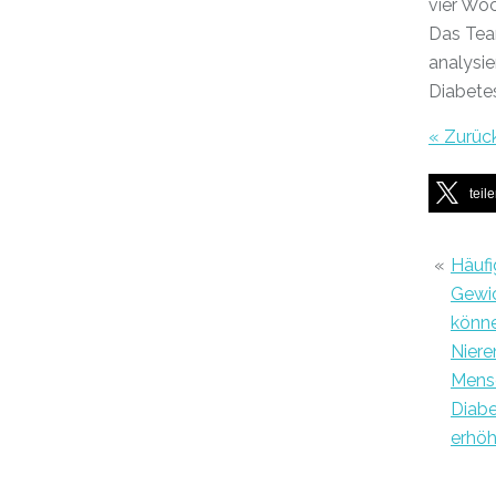
vier Woc
Das Team
analysie
Diabetes
« Zurüc
teil
«
Häufi
Gewi
könne
Niere
Mens
Diabe
erhö