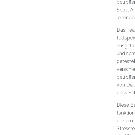
betroffe
Scott A
leitende
Das Tea
fettspei
ausgelös
und rich
getestet
verschi
betroff
von Diab
dass Sc
Diese Be
funktio
diesem 
Stressre