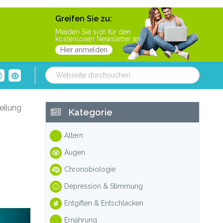
Greifen Sie zu:
Melden Sie sich für den
kostenlosen Newsletter an
Hier anmelden
Webseite
durchsuchen
Haupt-
eilung
Kategorie
Sidebar
Altern
Augen
Chronobiologie
Depression & Stimmung
Entgiften & Entschlacken
Ernährung