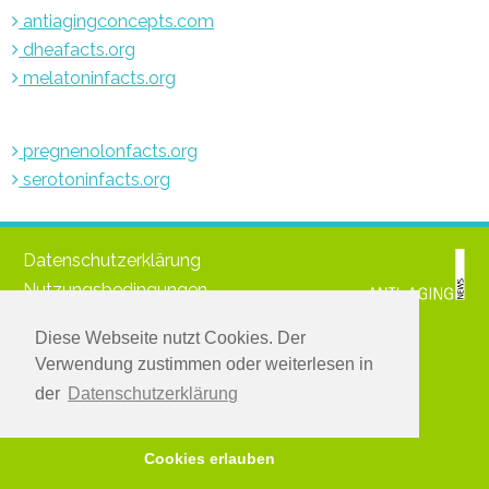
antiagingconcepts.com
dheafacts.org
melatoninfacts.org
pregnenolonfacts.org
serotoninfacts.org
Datenschutzerklärung
Nutzungsbedingungen
Impressum
Diese Webseite nutzt Cookies. Der
© 2021 www.medichronpublications.com
Verwendung zustimmen oder weiterlesen in
Greifen Sie zu:
der
Datenschutzerklärung
Melden Sie sich für den kostenlosen Newsletter an
Hier anmelden
Cookies erlauben