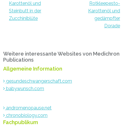
Karottenöl und
Rotkleepesto-
Steinbutt in der
Karottenöl und
Zucchiniblüte
gedämpfter
Dorade
Haupt-
Weitere interessante Websites von Medichron
Sidebar
Publications
Allgemeine Information
gesundeschwangerschaft.com
babywunsch.com
andromenopause.net
chronobiology.com
Fachpublikum