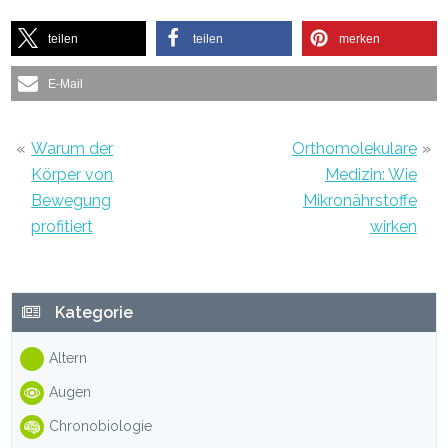
teilen
teilen
merken
E-Mail
«
Warum der
Orthomolekulare
»
Körper von
Medizin: Wie
Bewegung
Mikronährstoffe
profitiert
wirken
Haupt-
Kategorie
Sidebar
Altern
Augen
Chronobiologie