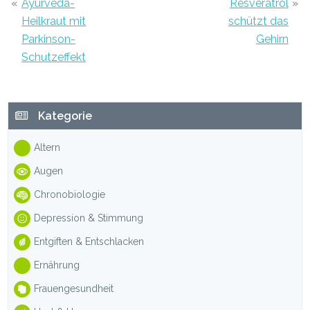
«
Ayurveda-
Resveratrol
»
Heilkraut mit
schützt das
Parkinson-
Gehirn
Schutzeffekt
Haupt-
Kategorie
Sidebar
Altern
Augen
Chronobiologie
Depression & Stimmung
Entgiften & Entschlacken
Ernährung
Frauengesundheit