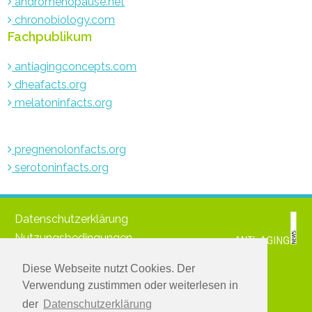
andromenopause.net
chronobiology.com
Fachpublikum
antiagingconcepts.com
dheafacts.org
melatoninfacts.org
pregnenolonfacts.org
serotoninfacts.org
Datenschutzerklärung
Nutzungsbedingungen
Impressum
Diese Webseite nutzt Cookies. Der
© 2021 www.medichronpublications.com
Verwendung zustimmen oder weiterlesen in
Greifen Sie zu:
der
Datenschutzerklärung