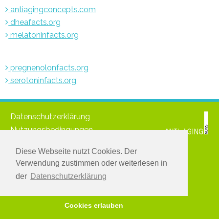
antiagingconcepts.com
dheafacts.org
melatoninfacts.org
pregnenolonfacts.org
serotoninfacts.org
Datenschutzerklärung
Nutzungsbedingungen
Impressum
Diese Webseite nutzt Cookies. Der
© 2021 www.medichronpublications.com
Verwendung zustimmen oder weiterlesen in
Greifen Sie zu:
der
Datenschutzerklärung
Melden Sie sich für den kostenlosen Newsletter an
Hier anmelden
Cookies erlauben