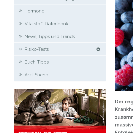
Hormone
Vitalstoff-Datenbank
News, Tipps und Trends
Risiko-Tests
Buch-Tipps
Arzt-Suche
Der reg
Krankhe
zusamm
massiv
Entglei