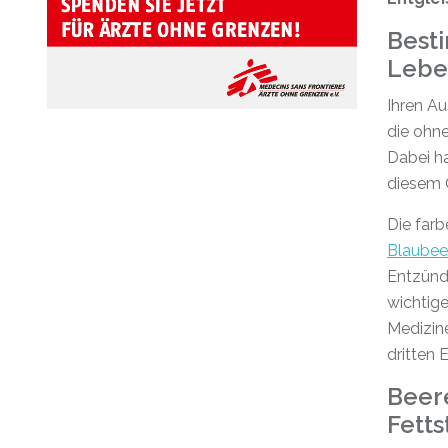
Besti
Lebe
Ihren Au
die ohn
Dabei ha
diesem 
Die far
Blaubee
Entzündu
wichtige
Medizin
dritten 
Beer
Fetts