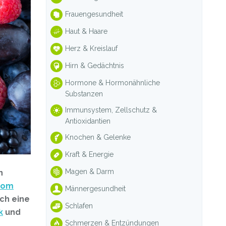
Frauengesundheit
Haut & Haare
Herz & Kreislauf
Hirn & Gedächtnis
Hormone & Hormonähnliche
Substanzen
Immunsystem, Zellschutz &
Antioxidantien
Knochen & Gelenke
Kraft & Energie
Magen & Darm
n
rom
Männergesundheit
ch eine
Schlafen
k
und
Schmerzen & Entzündungen