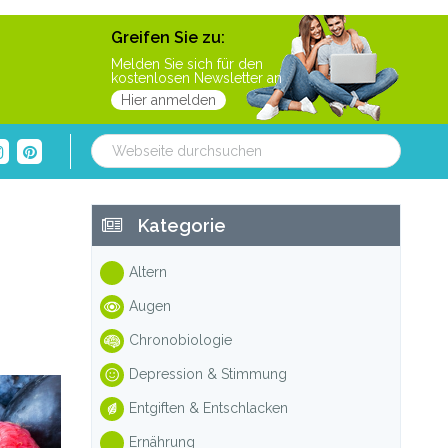
Greifen Sie zu:
Melden Sie sich für den
kostenlosen Newsletter an
Hier anmelden
Webseite
durchsuchen
Haupt-
Kategorie
Sidebar
Altern
Augen
Chronobiologie
Depression & Stimmung
Entgiften & Entschlacken
Ernährung