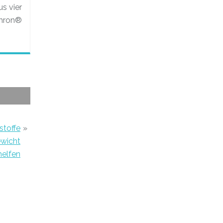
s vier
Chron®
stoffe
»
wicht
helfen