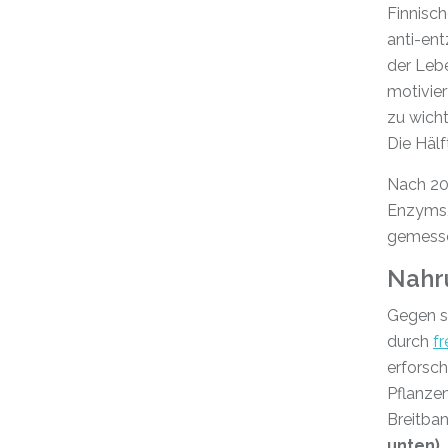
Finnisc
anti-ent
der Leb
motivier
zu wicht
Die Hälf
Nach 20
Enzyms, 
gemesse
Nahr
Gegen s
durch
fr
erforsch
Pflanzen
Breitba
unten)
.