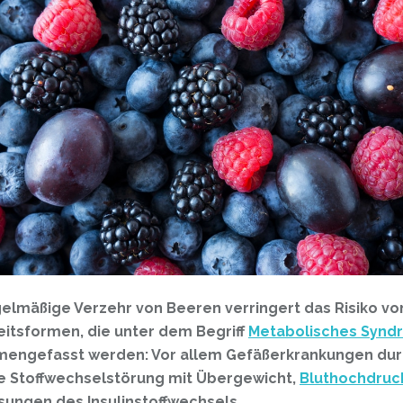
elmäßige Verzehr von Beeren verringert das Risiko vo
itsformen, die unter dem Begriff
Metabolisches Synd
engefasst werden: Vor allem Gefäßerkrankungen dur
e Stoffwechselstörung mit Übergewicht,
Bluthochdruc
sungen des Insulinstoffwechsels.