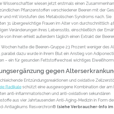
he Wissenschaftler wiesen jetzt erstmals einen Zusammenha
zündlichen Pflanzenstoffen verschiedener Beeren mit der Ge
er und mit Vorstufen des Metabolischen Syndroms nach. Sie
ten 31 übergewichtige Frauen im Alter von durchschnittlich 4
igen Veränderungen ihres Lebensstils, einschließlich der Ernä
te von ihnen erhielt außerdem täglich einen Extrakt der Beere
 Wochen hatte die Beeren-Gruppe 23 Prozent weniger des 
parallel dazu wurde in ihrem Blut ein Anstieg von Adiponect
n – ein für gesunden Fettstoffwechsel wichtiges Eiweißhorm
ungsergänzung gegen Alterserkranku
chleichende Entzündungsreaktionen und oxidative Zellzerst
eie Radikale
schützt eine ausgewogene Kombination der am 
ten anti-inflammatorischen und anti-oxidativen sekundären
stoffe aus vier Jahrtausenden Anti-Aging-Medizin in Form de
nd-Antiagikums Resverchron®
(siehe Verbraucher-Info im