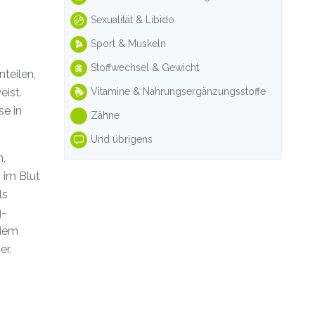
Sexualität & Libido
Sport & Muskeln
Stoffwechsel & Gewicht
teilen,
Vitamine & Nahrungsergänzungsstoffe
ist.
se in
Zähne
Und übrigens
n,
n im Blut
ls
g-
edem
er.