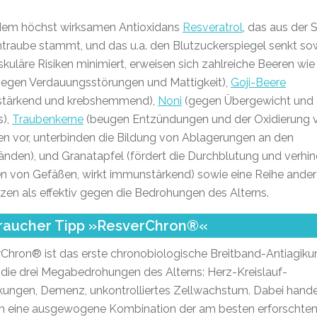
em höchst wirksamen Antioxidans
Resveratrol
, das aus der 
ntraube stammt, und das u.a. den Blutzuckerspiegel senkt so
kuläre Risiken minimiert, erweisen sich zahlreiche Beeren wi
egen Verdauungsstörungen und Mattigkeit),
Goji-Beere
tärkend und krebshemmend),
Noni
(gegen Übergewicht und
s),
Traubenkerne
(beugen Entzündungen und der Oxidierung 
en vor, unterbinden die Bildung von Ablagerungen an den
nden), und Granatapfel (fördert die Durchblutung und verhin
en von Gefäßen, wirkt immunstärkend) sowie eine Reihe ander
en als effektiv gegen die Bedrohungen des Alterns.
raucher Tipp »ResverChron®«
Chron® ist das erste chronobiologische Breitband-Antiagik
die drei Megabedrohungen des Alterns: Herz-Kreislauf-
kungen, ­Demenz, unkontrolliertes Zellwachstum. Dabei hande
m eine ausgewogene Kombination der am besten erforschten 