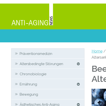
Zweit-
Home
Präventionsmedizin
Alterse
Sidebar
Altersbedingte Störungen
Bee
Chronobiologie
Alt
Ernährung
Bewegung
Ästhetisches Anti-Aging