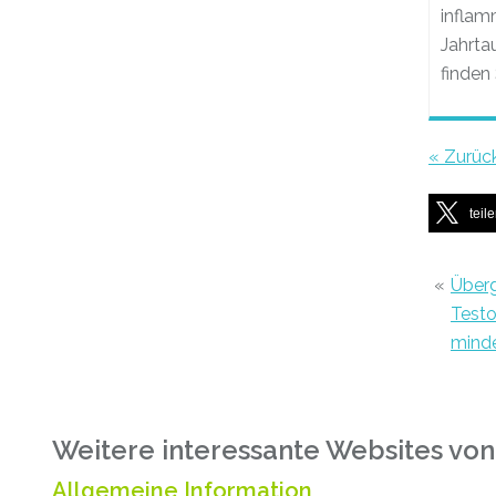
inflam
Jahrta
finden
« Zurüc
teil
«
Überg
Testo
minde
Weitere interessante Websites von
Allgemeine Information