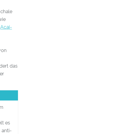
Schale
wie
e
Acai-
von
dert das
er
um
lt es
anti-