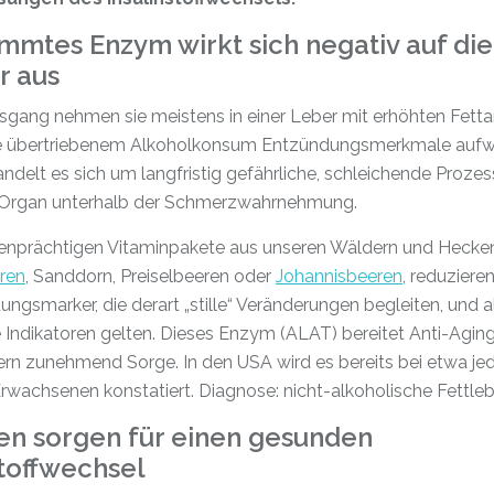
mmtes Enzym wirkt sich negativ auf die
r aus
sgang nehmen sie meistens in einer Leber mit erhöhten Fettan
e übertriebenem Alkoholkonsum Entzündungsmerkmale aufwe
ndelt es sich um langfristig gefährliche, schleichende Prozes
Organ unterhalb der Schmerzwahrnehmung.
benprächtigen Vitaminpakete aus unseren Wäldern und Hecke
ren
, Sanddorn, Preiselbeeren oder
Johannisbeeren
, reduziere
ngsmarker, die derart „stille“ Veränderungen begleiten, und a
 Indikatoren gelten. Dieses Enzym (ALAT) bereitet Anti-Agin
ern zunehmend Sorge. In den USA wird es bereits bei etwa j
Erwachsenen konstatiert. Diagnose: nicht-alkoholische Fettleb
en sorgen für einen gesunden
toffwechsel