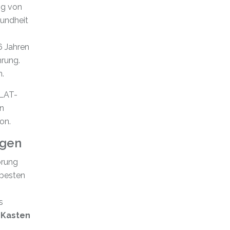
ng von
sundheit
6 Jahren
hrung.
n.
ALAT-
in
on.
ngen
örung
besten
s
 Kasten