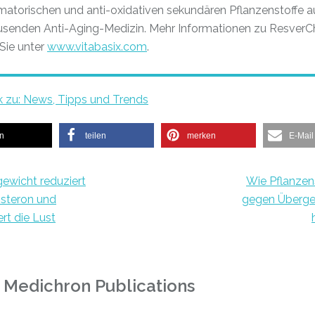
matorischen und anti-oxidativen sekundären Pflanzenstoffe au
usenden Anti-Aging-Medizin. Mehr Informationen zu Resver
 Sie unter
www.vitabasix.com
.
k zu: News, Tipps und Trends
en
teilen
merken
E-Mail
ewicht reduziert
Wie Pflanzen
steron und
gegen Überge
rt die Lust
 Medichron Publications