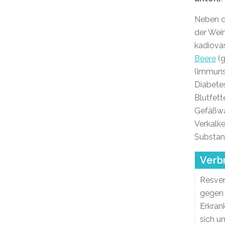
Neben d
der Wei
kadiovas
Beere
(g
(immuns
Diabete
Blutfett
Gefäßwä
Verkalk
Substanz
Verb
Resver
gegen 
Erkran
sich u