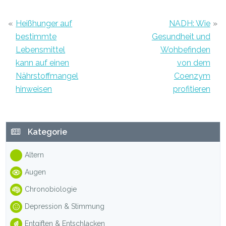
«
Heißhunger auf
NADH: Wie
»
bestimmte
Gesundheit und
Lebensmittel
Wohbefinden
kann auf einen
von dem
Nährstoffmangel
Coenzym
hinweisen
profitieren
Haupt-
Kategorie
Sidebar
Altern
Augen
Chronobiologie
Depression & Stimmung
Entgiften & Entschlacken