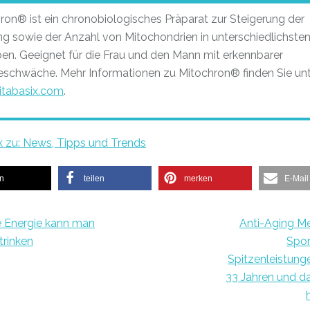
ron® ist ein chronobiologisches Präparat zur Steigerung der
ng sowie der Anzahl von Mitochondrien in unterschiedlichste
n. Geeignet für die Frau und den Mann mit erkennbarer
eschwäche. Mehr Informationen zu Mitochron® finden Sie un
itabasix.com
.
k zu: News, Tipps und Trends
en
teilen
merken
E-Mail
 Energie kann man
Anti-Aging Me
 trinken
Spor
Spitzenleistung
33 Jahren und d