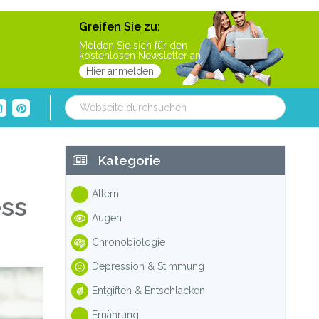
Greifen Sie zu:
Melden Sie sich für den
kostenlosen Newsletter an
Hier anmelden
Webseite
durchsuchen
Haupt-
Kategorie
Sidebar
Altern
ess
Augen
Chronobiologie
Depression & Stimmung
Entgiften & Entschlacken
Ernährung