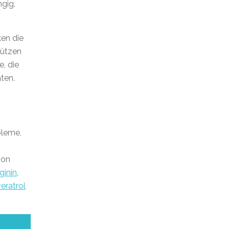
gig.
ken die
hützen
e, die
ten.
bleme,
von
ginin
,
eratrol