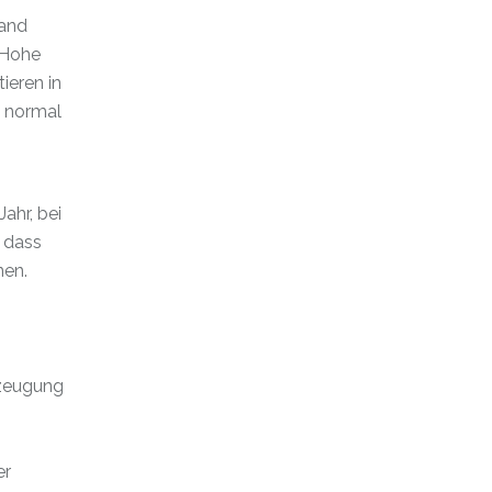
tand
 Hohe
ieren in
s normal
ahr, bei
 dass
nen.
rzeugung
er