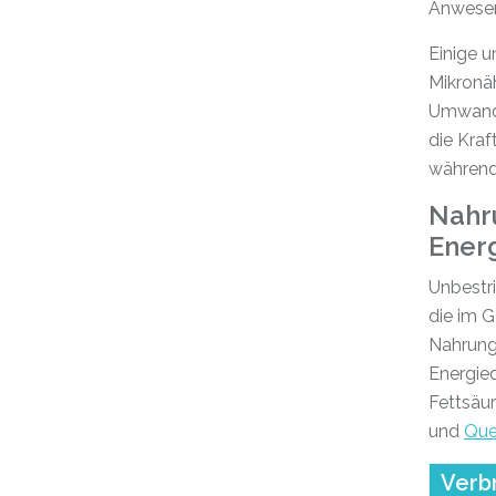
Anwesen
Einige u
Mikronäh
Umwandl
die Kraf
während
Nahr
Ener
Unbestri
die im G
Nahrung
Energied
Fettsäu
und
Que
Verb