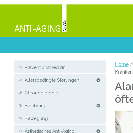
Zweit-
Home
Präventionsmedizin
Kranken
Sidebar
Altersbedingte Störungen
Ala
Chronobiologie
öft
Ernährung
Bewegung
Ästhetisches Anti-Aging