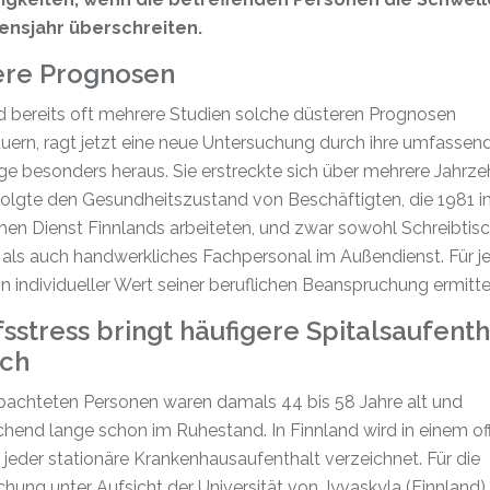
ensjahr überschreiten.
ere Prognosen
 bereits oft mehrere Studien solche düsteren Prognosen
uern, ragt jetzt eine neue Untersuchung durch ihre umfassen
e besonders heraus. Sie erstreckte sich über mehrere Jahrze
folgte den Gesundheitszustand von Beschäftigten, die 1981 
chen Dienst Finnlands arbeiteten, und zwar sowohl Schreibtis
als auch handwerkliches Fachpersonal im Außendienst. Für j
n individueller Wert seiner beruflichen Beanspruchung ermittel
sstress bringt häufigere Spitalsaufenth
ich
bachteten Personen waren damals 44 bis 58 Jahre alt und
hend lange schon im Ruhestand. In Finnland wird in einem off
 jeder stationäre Krankenhausaufenthalt verzeichnet. Für die
hung unter Aufsicht der Universität von Jyvaskyla (Finnland)