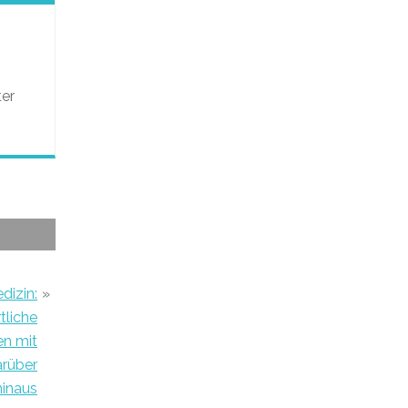
n
ter
dizin:
»
tliche
en mit
arüber
hinaus