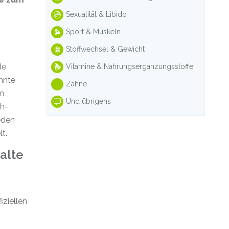
Sexualität & Libido
Sport & Muskeln
Stoffwechsel & Gewicht
de
Vitamine & Nahrungsergänzungsstoffe
hnte
Zähne
im
Und übrigens
ch-
eden
t.
alte
iziellen