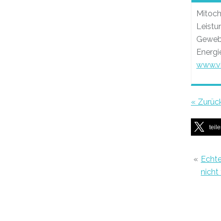
Mitoch
Leistu
Gewebe
Energi
www.v
« Zurüc
teil
«
Echte
nicht