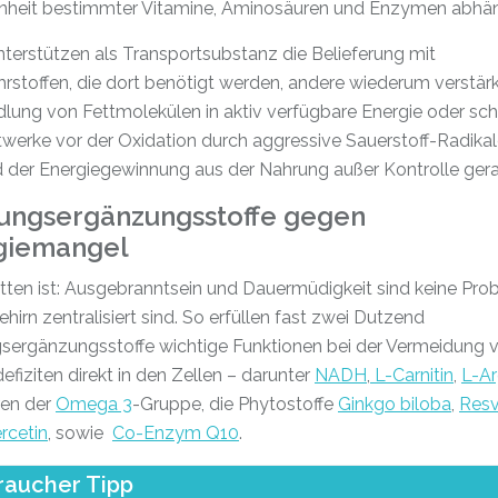
heit bestimmter Vitamine, Aminosäuren und Enzymen abhän
nterstützen als Transportsubstanz die Belieferung mit
rstoffen, die dort benötigt werden, andere wiederum verstär
ung von Fettmolekülen in aktiv verfügbare Energie oder sc
twerke vor der Oxidation durch aggressive Sauerstoff-Radikal
 der Energiegewinnung aus der Nahrung außer Kontrolle gera
ungsergänzungsstoffe gegen
giemangel
tten ist: Ausgebranntsein und Dauermüdigkeit sind keine Pro
ehirn zentralisiert sind. So erfüllen fast zwei Dutzend
sergänzungsstoffe wichtige Funktionen bei der Vermeidung 
efiziten direkt in den Zellen – darunter
NADH
,
L-Carnitin
,
L-Ar
ren der
Omega 3
-Gruppe, die Phytostoffe
Ginkgo biloba
,
Resv
rcetin
, sowie
Co-Enzym Q10
.
raucher Tipp