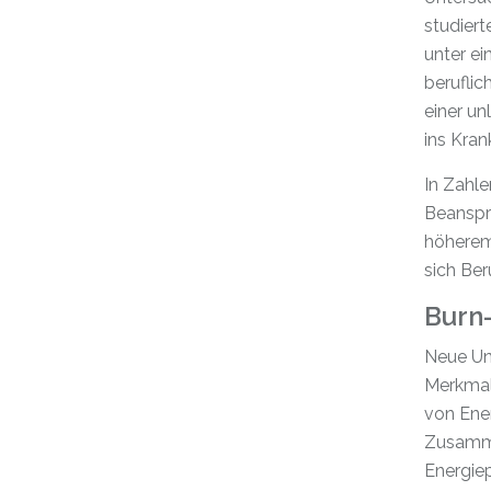
studier
unter e
beruflic
einer un
ins Kra
In Zahle
Beanspr
höherem
sich Ber
Burn
Neue Un
Merkmal
von Ener
Zusammen
Energie