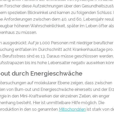
ten Forscher diese Aufzeichnungen über den Gesundheitszus
inem speziellen Blickwinkel und kamen zu folgenden Schluss:
he Anforderungen zwischen dem 40. und 60. Lebensjahr result
leugbar höheren Wahrscheinlichkeit, später im Leben öfter al
nkenhaus zu müssen.
n ausgedrückt: Auf je 1.000 Personen mit niedriger beruflicher
uchung entfallen im Durchschnitt acht Krankenhaustage pro J
 Berufsstress sind es 13. Daraus müsse geschlossen werden,
ufsstrapazen bis ins hohe Lebensalter negativ auswirken kön
-out durch Energieschwäche
tersuchungen auf molekularer Ebene zeigen, dass zwischen
en von Burn-out und Energieschwäche einerseits und der E
gie in den Mini-Kraftwerken der einzelnen Zellen, ein enger
hang besteht. Hier ist unmittelbare Hilfe möglich. Die
produktion in den so genannten
Mitochondrien
ist stark von d