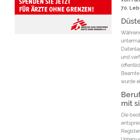
70. Leb
Düst
Während
unterma
Datenlag
und ver
öffentli
Beamte 
wurde ei
Beruf
mit s
Die beo
entsprec
Register
Untersuc