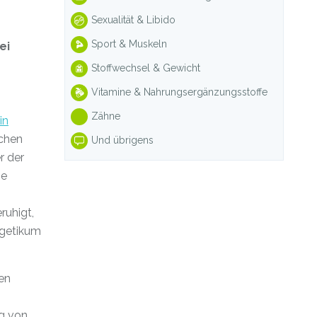
Sexualität & Libido
Sport & Muskeln
ei
Stoffwechsel & Gewicht
Vitamine & Nahrungsergänzungsstoffe
Zähne
in
ichen
Und übrigens
r der
ie
ruhigt,
lgetikum
en
ng von