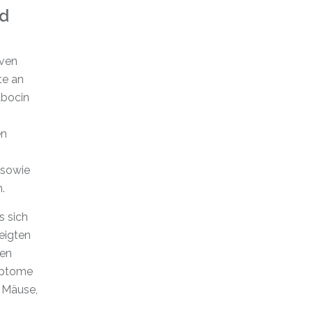
nd
iven
te an
abocin
en
 sowie
.
s sich
eigten
ren
ymptome
e Mäuse,