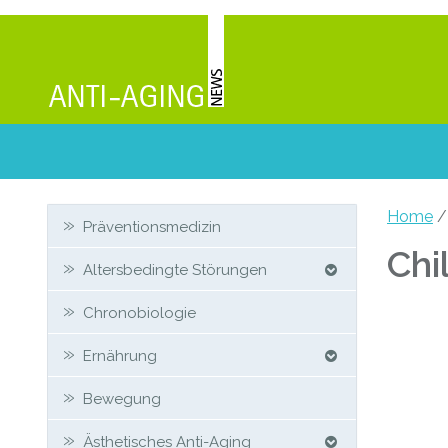
Zweit-
Home
Präventionsmedizin
Sidebar
Chi
Altersbedingte Störungen
Chronobiologie
Ernährung
Bewegung
Ästhetisches Anti-Aging