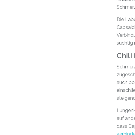
Schmerz
Die Labo
Capsaic
Verbindu
süchtig
Chil
Schmerzl
zugeschr
auch pos
einschli
steigen
Lungenkr
auf ande
dass Ca
verhind