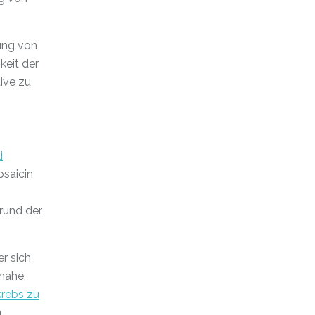
ung von
keit der
ive zu
i
psaicin
grund der
r sich
 nahe,
krebs zu
n