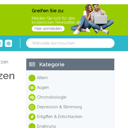
Greifen Sie zu:
Melden Sie sich für den
kostenlosen Newsletter an
Hier anmelden
Webseite
durchsuchen
Haupt-
rzen
Kategorie
Sidebar
zen
Altern
Augen
Chronobiologie
Depression & Stimmung
Entgiften & Entschlacken
Ernährung