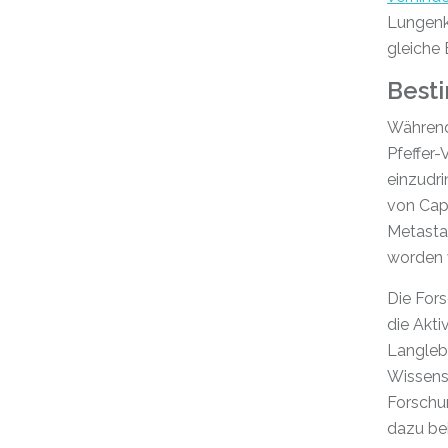
Lungenkr
gleiche 
Besti
Während 
Pfeffer-
einzudri
von Caps
Metastas
worden 
Die Fors
die Akti
Langlebi
Wissensc
Forschu
dazu bei