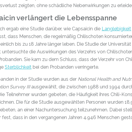
sverlust zeigten, ohne schädliche Nebenwirkungen zu erleide
aicin verlängert die Lebensspanne
ich ergab eine Studie darüber, wie Capsaicin die
Langlebigkeit
sst, dass Menschen, die regelmäßig Chilischoten konsumierte
inlich bis zu 18 Jahre länger leben. Die Studie der Universitä
 untersuchte die Auswirkungen des Verzehrs von Chilischote
robanden. Sie kam zu dem Schluss, dass der Verzehr von Chil
ige
Sterblichkeit
bei den Probanden verringerte.
banden in der Studie wurden aus der
National Health and Nutri
ion Survey III
ausgewählt, die zwischen 1988 und 1994 durc
ie Teilnehmer wurden gebeten, die Häufigkeit ihres Chili-Ko
ichnen. Die für die Studie ausgewählten Personen wurden 18,
ebeten, an einer Nachuntersuchung teilzunehmen. Dabei stell
r fest, dass in den vergangenen Jahren 4.946 Menschen gest