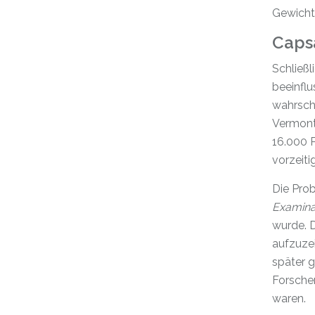
Gewicht
Caps
Schließl
beeinflu
wahrsche
Vermont
16.000 P
vorzeit
Die Pro
Examinat
wurde. D
aufzuze
später g
Forsche
waren.