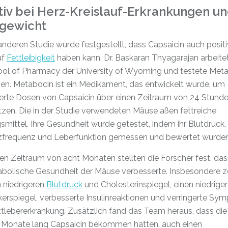
tiv bei Herz-Kreislauf-Erkrankungen u
gewicht
 anderen Studie wurde festgestellt, dass Capsaicin auch posit
uf
Fettleibigkeit
haben kann. Dr. Baskaran Thyagarajan arbeite
ool of Pharmacy der University of Wyoming und testete Met
en. Metabocin ist ein Medikament, das entwickelt wurde, um
lierte Dosen von Capsaicin über einen Zeitraum von 24 Stund
tzen. Die in der Studie verwendeten Mäuse aßen fettreiche
mittel. Ihre Gesundheit wurde getestet, indem ihr Blutdruck,
rzfrequenz und Leberfunktion gemessen und bewertet wurden
en Zeitraum von acht Monaten stellten die Forscher fest, das
abolische Gesundheit der Mäuse verbesserte. Insbesondere z
n niedrigeren
Blutdruck
und Cholesterinspiegel, einen niedrige
erspiegel, verbesserte Insulinreaktionen und verringerte S
ttlebererkrankung. Zusätzlich fand das Team heraus, dass di
t Monate lang Capsaicin bekommen hatten, auch einen