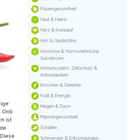
Frauengesundheit
Haut & Haare
Herz & Kreislauf
Hirn & Gedächtnis
Hormone & Hormonähnliche
Substanzen
Immunsystem, Zellschutz &
Antioxidantien
Knochen & Gelenke
Kraft & Energie
zige
Magen & Darm
Chili
Männergesundheit
h ist
Schlafen
nde
 Diese
Schmerzen & Entzündungen