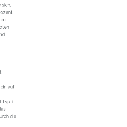
sich,
rozent
ten.
hoten
nd
t
cin auf
d Typ 1
das
urch die