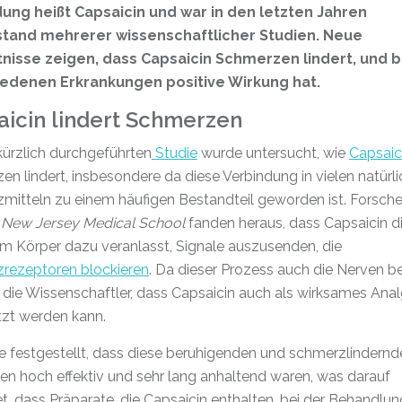
ung heißt Capsaicin und war in den letzten Jahren
tand mehrerer wissenschaftlicher Studien. Neue
nisse zeigen, dass Capsaicin Schmerzen lindert, und b
edenen Erkrankungen positive Wirkung hat.
aicin lindert Schmerzen
 kürzlich durchgeführten
Studie
wurde untersucht, wie
Capsaic
n lindert, insbesondere da diese Verbindung in vielen natürl
mitteln zu einem häufigen Bestandteil geworden ist. Forsche
 New Jersey Medical School
fanden heraus, dass Capsaicin d
m Körper dazu veranlasst, Signale auszusenden, die
rezeptoren blockieren
. Da dieser Prozess auch die Nerven be
 die Wissenschaftler, dass Capsaicin auch als wirksames Ana
tzt werden kann.
e festgestellt, dass diese beruhigenden und schmerzlindernd
en hoch effektiv und sehr lang anhaltend waren, was darauf
t, dass Präparate, die Capsaicin enthalten, bei der Behandlu