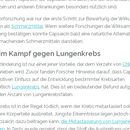
en und anderen Erkrankungen besonders nützlich sind.
rforschung war nur der erste Schritt zur Bewertung der Wirk
in als
Schmerzmittel
. Wenn weitere Forschungen die Wirksam
ng bestätigen, könnte Capsaicin bald eine natürliche Alternat
 machenden Schmerzmitteln darstellen.
i im Kampf gegen Lungenkrebs
inderung ist nur einer jener Vorteile, der dem Verzehr von
Chil
ieben wird. Zuvor fanden Forscher Hinweise darauf, dass Ca
itiven Einfluss auf die Entwicklung bestimmter Krebsarten,
eßlich
Lungenkrebs
, hat. Dies ist ein bedeutender Befund auf
den Anzahl von Lungenkrebsfällen.
ebs ist in der Regel tödlich, wenn der Krebs metastasiert ode
re Körperteile ausbreitet. Jüngste Erkenntnisse legen jedoch
psaicin dazu beitragen kann,
die Metastasierung von Lungen
ern
. In Tests wurde gezeigt, dass der Stoff die Ausbreitung vo