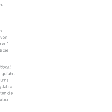
n.
n,
t von
n auf
i die
tional
hgeführt
nsums
9 Jahre
ten die
orben