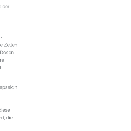
e der
i-
e Zellen
Dosen
re
t
apsaicin
diese
d, die