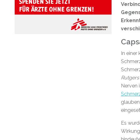
Verbind
Gegens
Erkennt
verschi
Caps
In einer
Schmerze
Schmerz
Rutgers
Nerven i
Schmerz
glauben
eingese
Es wurd
Wirkung
hindeute