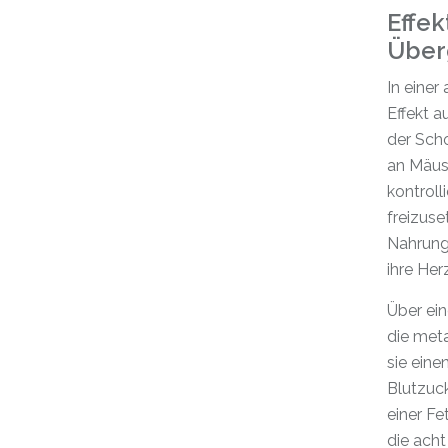
Effek
Über
In einer
Effekt a
der Sch
an Mäus
kontrol
freizuse
Nahrungs
ihre He
Über ein
die met
sie eine
Blutzuck
einer Fe
die ach