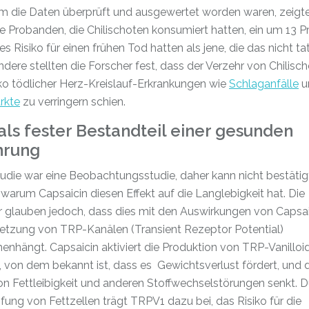
 die Daten überprüft und ausgewertet worden waren, zeigte 
e Probanden, die Chilischoten konsumiert hatten, ein um 13 P
es Risiko für einen frühen Tod hatten als jene, die das nicht ta
dere stellten die Forscher fest, dass der Verzehr von Chilisc
ko tödlicher Herz-Kreislauf-Erkrankungen wie
Schlaganfälle
u
rkte
zu verringern schien.
 als fester Bestandteil einer gesunden
hrung
udie war eine Beobachtungsstudie, daher kann nicht bestätig
warum Capsaicin diesen Effekt auf die Langlebigkeit hat. Die
r glauben jedoch, dass dies mit den Auswirkungen von Capsai
setzung von TRP-Kanälen (Transient Rezeptor Potential)
hängt. Capsaicin aktiviert die Produktion von TRP-Vanilloi
 von dem bekannt ist, dass es Gewichtsverlust fördert, und 
on Fettleibigkeit und anderen Stoffwechselstörungen senkt. D
ng von Fettzellen trägt TRPV1 dazu bei, das Risiko für die