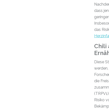
Nachdem
dass jen
geringer
Insbeson
das Risi
Herzinfa
Chili
Ernä
Diese St
werden, 
Forsche
die Frei
zusammen
(TRPV1),
Risiko v
Bekämpfu