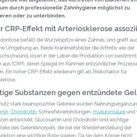
um durch professionelle Zahnhygiene möglichst zu
eren oder zu unterbinden.
 CRP-Effekt mit Arteriosklerose assozi
dontose befällt die Wurzelspitze eines Zahnes, und greift au
e Umgebung an. Beide Krankheitsbilder, die Arthritis wie der
ischschwund, lösen in der Leber die Produktion von bestimm
n aus (CRP), deren Spiegel im Rahmen entzündlicher Prozesse
n. Ein hoher CRP-Effekt wiederum gilt als Risikofaktor für
klerose.
tige Substanzen gegen entzündete Ge
utz stark beanspruchter Gelenke wurden Nahrungsergänzun
amin
,
Chondroitin
, Schwefelverbindungen,
Hyaluronsäure
und 
zen entwickelt. Glucosamin und Chondrotin sind wichtige
eile des Gelenkknorpels, die bei der Wiederherstellung der
nktion eine wichtige Rolle spielen. Da sie dem Körper nicht