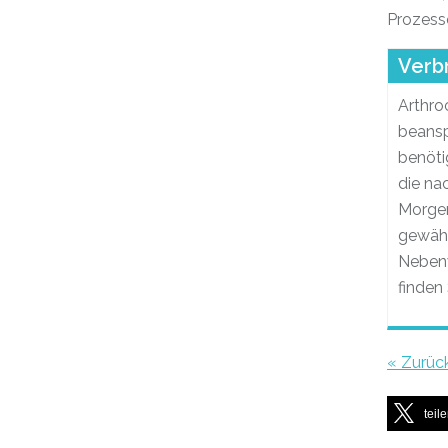
Prozesse
Verb
Arthro
beansp
benöti
die na
Morgen
gewähr
Nebenw
finden
« Zurüc
teil