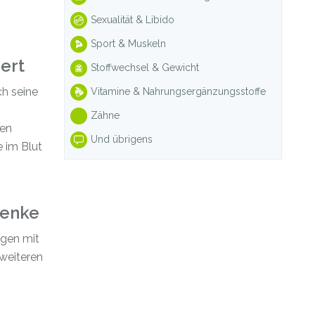
Sexualität & Libido
Sport & Muskeln
iert
Stoffwechsel & Gewicht
ch seine
Vitamine & Nahrungsergänzungsstoffe
Zähne
ten
Und übrigens
 im Blut
lenke
gen mit
weiteren