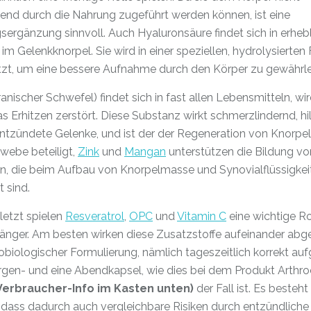
end durch die Nahrung zugeführt werden können, ist eine
ergänzung sinnvoll. Auch Hyaluronsäure findet sich in erhe
m Gelenkknorpel. Sie wird in einer speziellen, hydrolysierten
tzt, um eine bessere Aufnahme durch den Körper zu gewährle
anischer Schwefel) findet sich in fast allen Lebensmitteln, wi
s Erhitzen zerstört. Diese Substanz wirkt schmerzlindernd, hil
ntzündete Gelenke, und ist der der Regeneration von Knorpe
webe beteiligt,
Zink
und
Mangan
unterstützen die Bildung vo
, die beim Aufbau von Knorpelmasse und Synovialflüssigkei
t sind.
letzt spielen
Resveratrol
,
OPC
und
Vitamin C
eine wichtige Ro
fänger. Am besten wirken diese Zusatzstoffe aufeinander ab
obiologischer Formulierung, nämlich tageszeitlich korrekt aufg
rgen- und eine Abendkapsel, wie dies bei dem Produkt Arthr
Verbraucher-Info im Kasten unten)
der Fall ist. Es besteht
 dass dadurch auch vergleichbare Risiken durch entzündliche