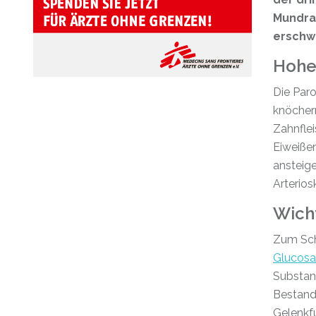
Mundra
erschw
Hoher
Die Paro
knöchern
Zahnfle
Eiweiße
ansteige
Arterios
Wich
Zum Sch
Glucos
Substan
Bestandt
Gelenkfu