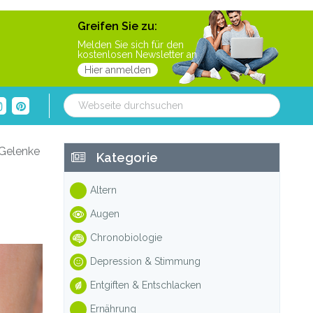
Greifen Sie zu:
Melden Sie sich für den
kostenlosen Newsletter an
Hier anmelden
Webseite
durchsuchen
Haupt-
 Gelenke
Kategorie
Sidebar
Altern
Augen
Chronobiologie
Depression & Stimmung
Entgiften & Entschlacken
Ernährung