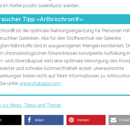
 im Kiefer positiv beeinflusst werden.
raucher Tipp »Arthrochron®«
chron® ist die optimale Nahrungsergänzung für Personen mit
ruchten Gelenken. Alle für den Stoffwechsel der Gelenke
gten Nährstoffe sind in ausgewogenen Mengen kombiniert. D
ch chronobiologischen Erkenntnissen konzipierte Aufteilung i
- und Abendkapsel wird eine optimale Versorgung des Knor
leistet und schnelle Schmerzfreiheit erzielt, unerwünschte
irkungen treten nicht auf. Mehr Informationen zu Arthrochr
 Sie unter
www.vitabasix.com
.
k zu: News, Tipps und Trends
en
teilen
merken
E-Mail