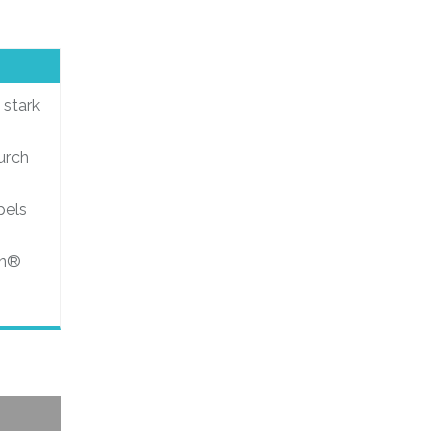
 stark
urch
n
pels
on®