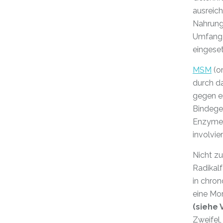
ausreich
Nahrungs
Umfang i
eingese
MSM
(or
durch da
gegen e
Bindege
Enzymen
involvier
Nicht zu
Radikal
in chron
eine Mo
(siehe 
Zweifel,