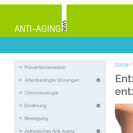
Zweit-
Home
Präventionsmedizin
Sidebar
Ent
Altersbedingte Störungen
ent
Chronobiologie
Ernährung
Bewegung
Ästhetisches Anti-Aging