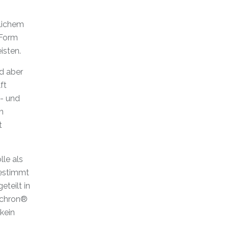
blichem
 Form
isten.
rd aber
ft
l- und
n
t
lle als
gestimmt
eteilt in
ochron®
 kein