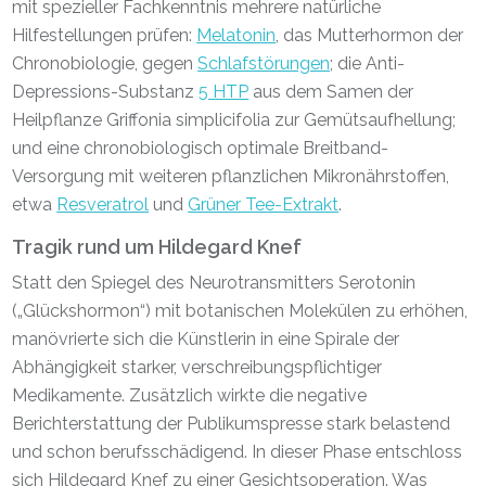
mit spezieller Fachkenntnis mehrere natürliche
Hilfestellungen prüfen:
Melatonin
, das Mutterhormon der
Chronobiologie, gegen
Schlafstörungen
; die Anti-
Depressions-Substanz
5 HTP
aus dem Samen der
Heilpflanze Griffonia simplicifolia zur Gemütsaufhellung;
und eine chronobiologisch optimale Breitband-
Versorgung mit weiteren pflanzlichen Mikronährstoffen,
etwa
Resveratrol
und
Grüner Tee-Extrakt
.
Tragik rund um Hildegard Knef
Statt den Spiegel des Neurotransmitters Serotonin
(„Glückshormon“) mit botanischen Molekülen zu erhöhen,
manövrierte sich die Künstlerin in eine Spirale der
Abhängigkeit starker, verschreibungspflichtiger
Medikamente. Zusätzlich wirkte die negative
Berichterstattung der Publikumspresse stark belastend
und schon berufsschädigend. In dieser Phase entschloss
sich Hildegard Knef zu einer Gesichtsoperation. Was